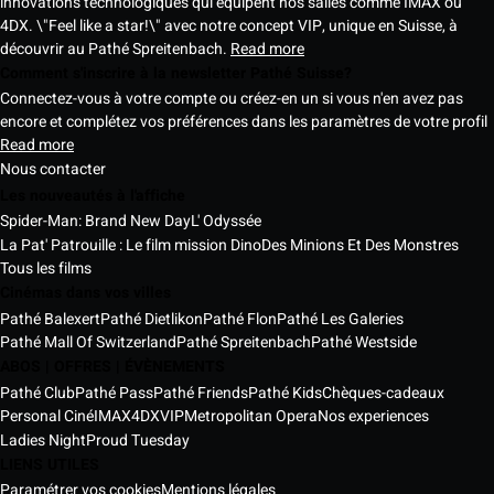
innovations technologiques qui équipent nos salles comme IMAX ou
4DX. \"Feel like a star!\" avec notre concept VIP, unique en Suisse, à
découvrir au Pathé Spreitenbach.
Read more
Comment s'inscrire à la newsletter Pathé Suisse?
Connectez-vous à votre compte ou créez-en un si vous n'en avez pas
encore et complétez vos préférences dans les paramètres de votre profil
Read more
Nous contacter
Les nouveautés à l'affiche
Spider-Man: Brand New Day
L' Odyssée
La Pat' Patrouille : Le film mission Dino
Des Minions Et Des Monstres
Tous les films
Cinémas dans vos villes
Pathé Balexert
Pathé Dietlikon
Pathé Flon
Pathé Les Galeries
Pathé Mall Of Switzerland
Pathé Spreitenbach
Pathé Westside
ABOS | OFFRES | ÉVÈNEMENTS
Pathé Club
Pathé Pass
Pathé Friends
Pathé Kids
Chèques-cadeaux
Personal Ciné
IMAX
4DX
VIP
Metropolitan Opera
Nos experiences
Ladies Night
Proud Tuesday
LIENS UTILES
Paramétrer vos cookies
Mentions légales