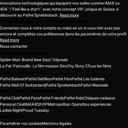
innovations technologiques qui équipent nos salles comme IMAX ou
4DX. \"Feel like a star!\" avec notre concept VIP, unique en Suisse, à
découvrir au Pathé Spreitenbach.
Read more
Comment s'inscrire à la newsletter Pathé Suisse?
Connectez-vous à votre compte ou créez-en un si vous n'en avez pas
encore et complétez vos préférences dans les paramètres de votre profil
Read more
Nous contacter
Les nouveautés à l'affiche
Spider-Man: Brand New Day
L' Odyssée
La Pat' Patrouille : Le film mission Dino
Toy Story 5
Tous les films
Cinémas dans vos villes
Pathé Balexert
Pathé Dietlikon
Pathé Flon
Pathé Les Galeries
Pathé Mall Of Switzerland
Pathé Spreitenbach
Pathé Westside
ABOS | OFFRES | ÉVÈNEMENTS
Pathé Club
Pathé Pass
Pathé Friends
Pathé Kids
Chèques-cadeaux
Personal Ciné
IMAX
4DX
VIP
Metropolitan Opera
Nos experiences
Ladies Night
Proud Tuesday
LIENS UTILES
Paramétrer vos cookies
Mentions légales