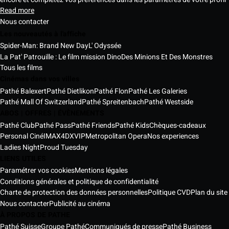
Read more
Nous contacter
Les nouveautés à l'affiche
Spider-Man: Brand New Day
L' Odyssée
La Pat' Patrouille : Le film mission Dino
Des Minions Et Des Monstres
Tous les films
Cinémas dans vos villes
Pathé Balexert
Pathé Dietlikon
Pathé Flon
Pathé Les Galeries
Pathé Mall Of Switzerland
Pathé Spreitenbach
Pathé Westside
ABOS | OFFRES | ÉVÈNEMENTS
Pathé Club
Pathé Pass
Pathé Friends
Pathé Kids
Chèques-cadeaux
Personal Ciné
IMAX
4DX
VIP
Metropolitan Opera
Nos experiences
Ladies Night
Proud Tuesday
LIENS UTILES
Paramétrer vos cookies
Mentions légales
Conditions générales et politique de confidentialité
Charte de protection des données personnelles
Politique CVD
Plan du site
Nous contacter
Publicité au cinéma
À PROPOS DE PATHE
Pathé Suisse
Groupe Pathé
Communiqués de presse
Pathé Business