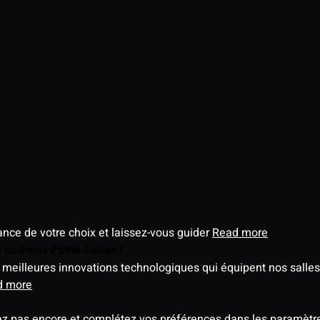
éance de votre choix et laissez-vous guider
Read more
es cinémas Pathé Suisse?
meilleures innovations technologiques qui équipent nos salles
d more
ez pas encore et complétez vos préférences dans les paramètre