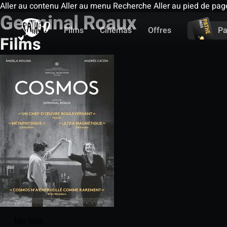
Aller au contenu
Aller au menu
Recherche
Aller au pied de pag
Germinal Roaux
Films
Cinémas
Offres
Pa
Films
Ma liste