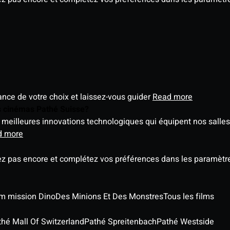
éance de votre choix et laissez-vous guider
Read more
es cinémas Pathé Suisse?
meilleures innovations technologiques qui équipent nos salles
d more
ez pas encore et complétez vos préférences dans les paramètre
ilm mission Dino
Des Minions Et Des Monstres
Tous les films
thé Mall Of Switzerland
Pathé Spreitenbach
Pathé Westside