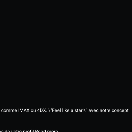
 comme IMAX ou 4DX. \"Feel like a star!\" avec notre concept
s de votre profil
Read more