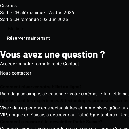
Cosmos
Sortie CH alémanique : 25 Jun 2026
Sortie CH romande : 03 Jun 2026
Ma liste
Réserver maintenant
Vous avez une question ?
Accédez à notre formulaire de Contact.
Nous contacter
Comment réserver votre billet en ligne?
Rien de plus simple, sélectionnez votre cinéma, le film et la s
Quelles sont les expériences & technologies proposées par l
Vivez des expériences spectaculaires et immersives grâce aux 
VIP, unique en Suisse, à découvrir au Pathé Spreitenbach.
Rea
Comment s'inscrire à la newsletter Pathé Suisse?
Connectez-vous à votre compte ou créez-en un si vous n'en av