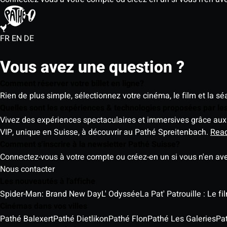
FR
EN
DE
Vous avez une question ?
Comment réserver votre billet en ligne?
Rien de plus simple, sélectionnez votre cinéma, le film et la s
Quelles sont les expériences & technologies proposées par l
Vivez des expériences spectaculaires et immersives grâce aux 
VIP, unique en Suisse, à découvrir au Pathé Spreitenbach.
Rea
Comment s'inscrire à la newsletter Pathé Suisse?
Connectez-vous à votre compte ou créez-en un si vous n'en av
Nous contacter
Les nouveautés à l'affiche
Spider-Man: Brand New Day
L' Odyssée
La Pat' Patrouille : Le f
Cinémas dans vos villes
Pathé Balexert
Pathé Dietlikon
Pathé Flon
Pathé Les Galeries
Pa