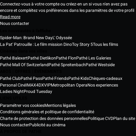
Connectez-vous à votre compte ou créez-en un si vous n'en avez pas
encore et complétez vos préférences dans les paramètres de votre profil
Read more
Nous contacter
Les nouveautés à l'affiche
Spider-Man: Brand New Day
L' Odyssée
La Pat' Patrouille : Le film mission Dino
Toy Story 5
Tous les films
Cinémas dans vos villes
Pathé Balexert
Pathé Dietlikon
Pathé Flon
Pathé Les Galeries
Pathé Mall Of Switzerland
Pathé Spreitenbach
Pathé Westside
ABOS | OFFRES | ÉVÈNEMENTS
Pathé Club
Pathé Pass
Pathé Friends
Pathé Kids
Chèques-cadeaux
Personal Ciné
IMAX
4DX
VIP
Metropolitan Opera
Nos experiences
Ladies Night
Proud Tuesday
LIENS UTILES
Paramétrer vos cookies
Mentions légales
Conditions générales et politique de confidentialité
Charte de protection des données personnelles
Politique CVD
Plan du site
Nous contacter
Publicité au cinéma
À PROPOS DE PATHE