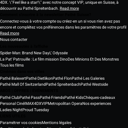
4DX. \"Feel like a star!\" avec notre concept VIP, unique en Suisse, à
découvrir au Pathé Spreitenbach.
Read more
Comment s'inscrire à la newsletter Pathé Suisse?
Connectez-vous à votre compte ou créez-en un si vous n'en avez pas
encore et complétez vos préférences dans les paramètres de votre profil
Read more
Nous contacter
Les nouveautés à l'affiche
Spider-Man: Brand New Day
L' Odyssée
La Pat' Patrouille : Le film mission Dino
Des Minions Et Des Monstres
Tous les films
Cinémas dans vos villes
Pathé Balexert
Pathé Dietlikon
Pathé Flon
Pathé Les Galeries
Pathé Mall Of Switzerland
Pathé Spreitenbach
Pathé Westside
ABOS | OFFRES | ÉVÈNEMENTS
Pathé Club
Pathé Pass
Pathé Friends
Pathé Kids
Chèques-cadeaux
Personal Ciné
IMAX
4DX
VIP
Metropolitan Opera
Nos experiences
Ladies Night
Proud Tuesday
LIENS UTILES
Paramétrer vos cookies
Mentions légales