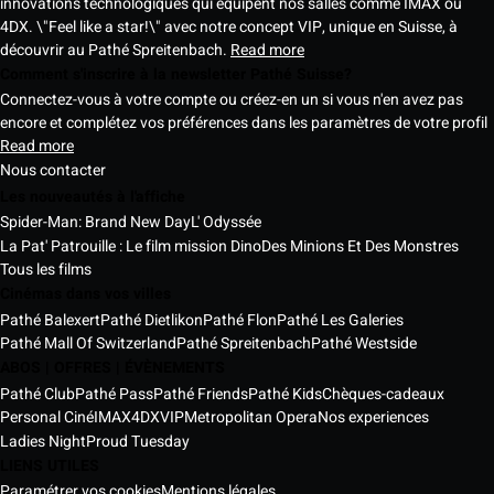
innovations technologiques qui équipent nos salles comme IMAX ou
4DX. \"Feel like a star!\" avec notre concept VIP, unique en Suisse, à
découvrir au Pathé Spreitenbach.
Read more
Comment s'inscrire à la newsletter Pathé Suisse?
Connectez-vous à votre compte ou créez-en un si vous n'en avez pas
encore et complétez vos préférences dans les paramètres de votre profil
Read more
Nous contacter
Les nouveautés à l'affiche
Spider-Man: Brand New Day
L' Odyssée
La Pat' Patrouille : Le film mission Dino
Des Minions Et Des Monstres
Tous les films
Cinémas dans vos villes
Pathé Balexert
Pathé Dietlikon
Pathé Flon
Pathé Les Galeries
Pathé Mall Of Switzerland
Pathé Spreitenbach
Pathé Westside
ABOS | OFFRES | ÉVÈNEMENTS
Pathé Club
Pathé Pass
Pathé Friends
Pathé Kids
Chèques-cadeaux
Personal Ciné
IMAX
4DX
VIP
Metropolitan Opera
Nos experiences
Ladies Night
Proud Tuesday
LIENS UTILES
Paramétrer vos cookies
Mentions légales