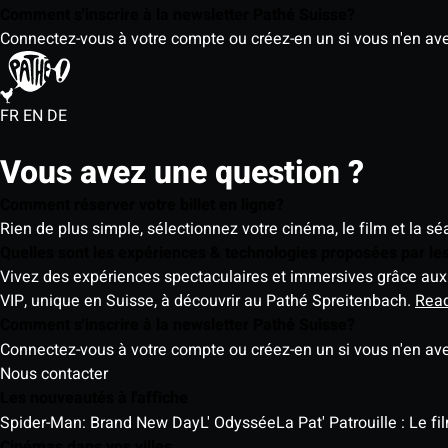
Comment s'inscrire à la newsletter Pathé Suisse?
Connectez-vous à votre compte ou créez-en un si vous n'en av
FR
EN
DE
Vous avez une question ?
Comment réserver votre billet en ligne?
Rien de plus simple, sélectionnez votre cinéma, le film et la s
Quelles sont les expériences & technologies proposées par l
Vivez des expériences spectaculaires et immersives grâce aux 
VIP, unique en Suisse, à découvrir au Pathé Spreitenbach.
Rea
Comment s'inscrire à la newsletter Pathé Suisse?
Connectez-vous à votre compte ou créez-en un si vous n'en av
Nous contacter
Les nouveautés à l'affiche
Spider-Man: Brand New Day
L' Odyssée
La Pat' Patrouille : Le f
Cinémas dans vos villes