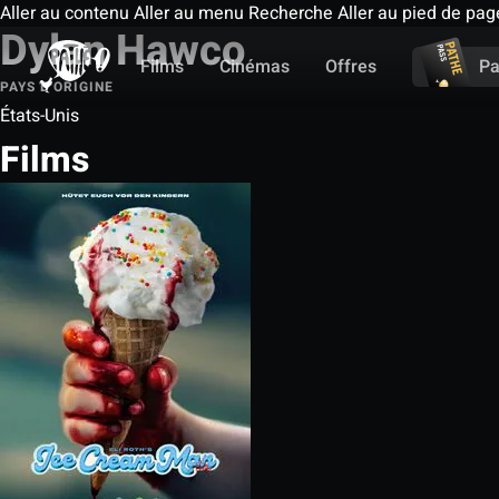
Aller au contenu
Aller au menu
Recherche
Aller au pied de pag
Dylan Hawco
Films
Cinémas
Offres
Pa
PAYS D'ORIGINE
États-Unis
Films