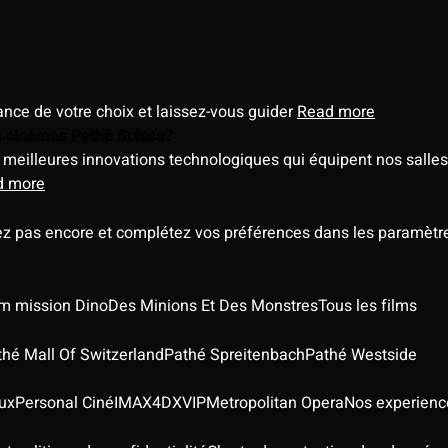
éance de votre choix et laissez-vous guider
Read more
es cinémas Pathé Suisse?
meilleures innovations technologiques qui équipent nos salles
d more
ez pas encore et complétez vos préférences dans les paramètre
ilm mission Dino
Des Minions Et Des Monstres
Tous les films
thé Mall Of Switzerland
Pathé Spreitenbach
Pathé Westside
ux
Personal Ciné
IMAX
4DX
VIP
Metropolitan Opera
Nos experienc