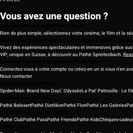
Vous avez une question ?
Comment réserver votre billet en ligne?
Rien de plus simple, sélectionnez votre cinéma, le film et la s
Quelles sont les expériences & technologies proposées par l
Vivez des expériences spectaculaires et immersives grâce aux 
VIP, unique en Suisse, à découvrir au Pathé Spreitenbach.
Rea
Comment s'inscrire à la newsletter Pathé Suisse?
Connectez-vous à votre compte ou créez-en un si vous n'en av
Nous contacter
Les nouveautés à l'affiche
Spider-Man: Brand New Day
L' Odyssée
La Pat' Patrouille : Le f
Cinémas dans vos villes
Pathé Balexert
Pathé Dietlikon
Pathé Flon
Pathé Les Galeries
Pa
ABOS | OFFRES | ÉVÈNEMENTS
Pathé Club
Pathé Pass
Pathé Friends
Pathé Kids
Chèques-cadea
LIENS UTILES