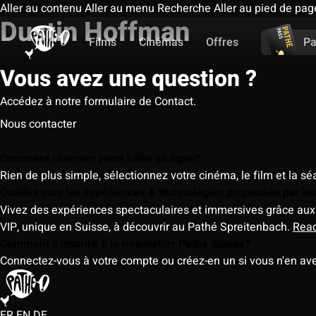
Aller au contenu
Aller au menu
Recherche
Aller au pied de pag
Dustin Hoffman
Films
Cinémas
Offres
Pa
Vous avez une question ?
Accédez à notre formulaire de Contact.
Nous contacter
Comment réserver votre billet en ligne?
Rien de plus simple, sélectionnez votre cinéma, le film et la s
Quelles sont les expériences & technologies proposées par l
Vivez des expériences spectaculaires et immersives grâce aux 
VIP, unique en Suisse, à découvrir au Pathé Spreitenbach.
Rea
Comment s'inscrire à la newsletter Pathé Suisse?
Connectez-vous à votre compte ou créez-en un si vous n'en av
FR
EN
DE