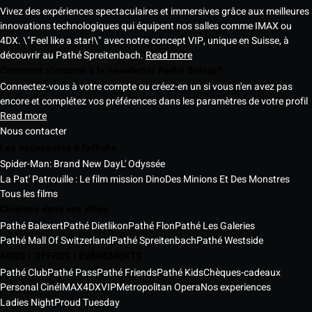
Vivez des expériences spectaculaires et immersives grâce aux meilleures
innovations technologiques qui équipent nos salles comme IMAX ou
4DX. \"Feel like a star!\" avec notre concept VIP, unique en Suisse, à
découvrir au Pathé Spreitenbach.
Read more
Comment s'inscrire à la newsletter Pathé Suisse?
Connectez-vous à votre compte ou créez-en un si vous n'en avez pas
encore et complétez vos préférences dans les paramètres de votre profil
Read more
Nous contacter
Les nouveautés à l'affiche
Spider-Man: Brand New Day
L' Odyssée
La Pat' Patrouille : Le film mission Dino
Des Minions Et Des Monstres
Tous les films
Cinémas dans vos villes
Pathé Balexert
Pathé Dietlikon
Pathé Flon
Pathé Les Galeries
Pathé Mall Of Switzerland
Pathé Spreitenbach
Pathé Westside
ABOS | OFFRES | ÉVÈNEMENTS
Pathé Club
Pathé Pass
Pathé Friends
Pathé Kids
Chèques-cadeaux
Personal Ciné
IMAX
4DX
VIP
Metropolitan Opera
Nos experiences
Ladies Night
Proud Tuesday