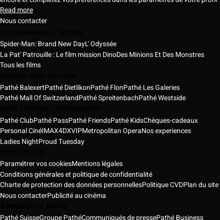
Read more
Nous contacter
Les nouveautés à l'affiche
Spider-Man: Brand New Day
L' Odyssée
La Pat' Patrouille : Le film mission Dino
Des Minions Et Des Monstres
Tous les films
Cinémas dans vos villes
Pathé Balexert
Pathé Dietlikon
Pathé Flon
Pathé Les Galeries
Pathé Mall Of Switzerland
Pathé Spreitenbach
Pathé Westside
ABOS | OFFRES | ÉVÈNEMENTS
Pathé Club
Pathé Pass
Pathé Friends
Pathé Kids
Chèques-cadeaux
Personal Ciné
IMAX
4DX
VIP
Metropolitan Opera
Nos experiences
Ladies Night
Proud Tuesday
LIENS UTILES
Paramétrer vos cookies
Mentions légales
Conditions générales et politique de confidentialité
Charte de protection des données personnelles
Politique CVD
Plan du site
Nous contacter
Publicité au cinéma
À PROPOS DE PATHE
Pathé Suisse
Groupe Pathé
Communiqués de presse
Pathé Business