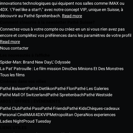
innovations technologiques qui équipent nos salles comme IMAX ou
4DX. \"Feel like a star!\" avec notre concept VIP, unique en Suisse, à
découvrir au Pathé Spreitenbach.
Read more
Comment s'inscrire à la newsletter Pathé Suisse?
Connectez-vous à votre compte ou créez-en un si vous n'en avez pas
encore et complétez vos préférences dans les paramètres de votre profil
Read more
Nous contacter
Les nouveautés à l'affiche
Spider-Man: Brand New Day
L' Odyssée
La Pat' Patrouille : Le film mission Dino
Des Minions Et Des Monstres
Tous les films
Cinémas dans vos villes
Pathé Balexert
Pathé Dietlikon
Pathé Flon
Pathé Les Galeries
Pathé Mall Of Switzerland
Pathé Spreitenbach
Pathé Westside
ABOS | OFFRES | ÉVÈNEMENTS
Pathé Club
Pathé Pass
Pathé Friends
Pathé Kids
Chèques-cadeaux
Personal Ciné
IMAX
4DX
VIP
Metropolitan Opera
Nos experiences
Ladies Night
Proud Tuesday
LIENS UTILES