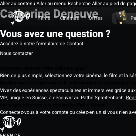
Aller au contenu
Aller au menu
Recherche
Aller au pied de pag
Catherine Deneuve
Films
Cinémas
Offres
Pa
Vous avez une question ?
Accédez à notre formulaire de Contact.
Nous contacter
Comment réserver votre billet en ligne?
Rien de plus simple, sélectionnez votre cinéma, le film et la s
Quelles sont les expériences & technologies proposées par l
Vivez des expériences spectaculaires et immersives grâce aux 
VIP, unique en Suisse, à découvrir au Pathé Spreitenbach.
Rea
Comment s'inscrire à la newsletter Pathé Suisse?
Connectez-vous à votre compte ou créez-en un si vous n'en av
FR
EN
DE