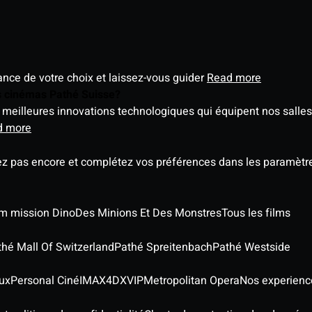
éance de votre choix et laissez-vous guider
Read more
es cinémas Pathé Suisse?
meilleures innovations technologiques qui équipent nos salles
d more
ez pas encore et complétez vos préférences dans les paramètre
ilm mission Dino
Des Minions Et Des Monstres
Tous les films
thé Mall Of Switzerland
Pathé Spreitenbach
Pathé Westside
ux
Personal Ciné
IMAX
4DX
VIP
Metropolitan Opera
Nos experienc