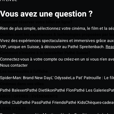
Vous avez une question ?
Comment réserver votre billet en ligne?
Rien de plus simple, sélectionnez votre cinéma, le film et la s
Quelles sont les expériences & technologies proposées par l
Vivez des expériences spectaculaires et immersives grâce aux 
VIP, unique en Suisse, à découvrir au Pathé Spreitenbach.
Rea
Comment s'inscrire à la newsletter Pathé Suisse?
Connectez-vous à votre compte ou créez-en un si vous n'en av
Nous contacter
Les nouveautés à l'affiche
Spider-Man: Brand New Day
L' Odyssée
La Pat' Patrouille : Le f
Cinémas dans vos villes
Pathé Balexert
Pathé Dietlikon
Pathé Flon
Pathé Les Galeries
Pa
ABOS | OFFRES | ÉVÈNEMENTS
Pathé Club
Pathé Pass
Pathé Friends
Pathé Kids
Chèques-cadea
LIENS UTILES