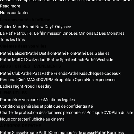
Read more
Nous contacter
Les nouveautés à l'affiche
Spider-Man: Brand New Day
L' Odyssée
La Pat' Patrouille : Le film mission Dino
Des Minions Et Des Monstres
Tous les films
Cinémas dans vos villes
Pathé Balexert
Pathé Dietlikon
Pathé Flon
Pathé Les Galeries
Pathé Mall Of Switzerland
Pathé Spreitenbach
Pathé Westside
ABOS | OFFRES | ÉVÈNEMENTS
Pathé Club
Pathé Pass
Pathé Friends
Pathé Kids
Chèques-cadeaux
Personal Ciné
IMAX
4DX
VIP
Metropolitan Opera
Nos experiences
Ladies Night
Proud Tuesday
LIENS UTILES
Paramétrer vos cookies
Mentions légales
Conditions générales et politique de confidentialité
Charte de protection des données personnelles
Politique CVD
Plan du site
Nous contacter
Publicité au cinéma
À PROPOS DE PATHE
Pathé Suisse
Groupe Pathé
Communiqués de presse
Pathé Business