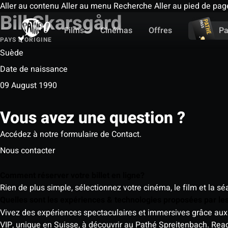
Aller au contenu
Aller au menu
Recherche
Aller au pied de pag
Bill Skarsgård
Films
Cinémas
Offres
Pa
PAYS D'ORIGINE
Suède
Date de naissance
09 August 1990
Vous avez une question ?
Accédez à notre formulaire de Contact.
Nous contacter
Comment réserver votre billet en ligne?
Rien de plus simple, sélectionnez votre cinéma, le film et la s
Quelles sont les expériences & technologies proposées par l
Vivez des expériences spectaculaires et immersives grâce aux 
VIP, unique en Suisse, à découvrir au Pathé Spreitenbach.
Rea