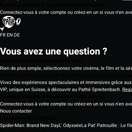
Comment s'inscrire à la newsletter Pathé Suisse?
Connectez-vous à votre compte ou créez-en un si vous n'en av
FR
EN
DE
Vous avez une question ?
Comment réserver votre billet en ligne?
Rien de plus simple, sélectionnez votre cinéma, le film et la s
Quelles sont les expériences & technologies proposées par l
Vivez des expériences spectaculaires et immersives grâce aux 
VIP, unique en Suisse, à découvrir au Pathé Spreitenbach.
Rea
Comment s'inscrire à la newsletter Pathé Suisse?
Connectez-vous à votre compte ou créez-en un si vous n'en av
Nous contacter
Les nouveautés à l'affiche
Spider-Man: Brand New Day
L' Odyssée
La Pat' Patrouille : Le f