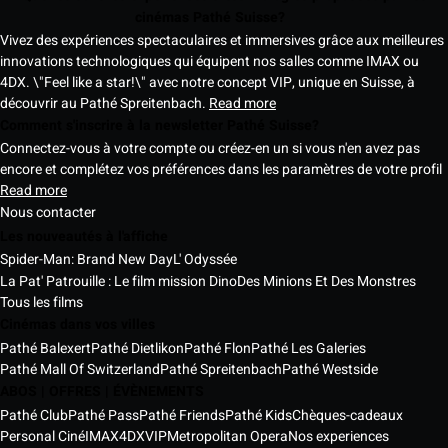
cinémas Pathé Suisse?
Vivez des expériences spectaculaires et immersives grâce aux meilleures
innovations technologiques qui équipent nos salles comme IMAX ou
4DX. \"Feel like a star!\" avec notre concept VIP, unique en Suisse, à
découvrir au Pathé Spreitenbach.
Read more
Comment s'inscrire à la newsletter Pathé Suisse?
Connectez-vous à votre compte ou créez-en un si vous n'en avez pas
encore et complétez vos préférences dans les paramètres de votre profil
Read more
Nous contacter
Les nouveautés à l'affiche
Spider-Man: Brand New Day
L' Odyssée
La Pat' Patrouille : Le film mission Dino
Des Minions Et Des Monstres
Tous les films
Cinémas dans vos villes
Pathé Balexert
Pathé Dietlikon
Pathé Flon
Pathé Les Galeries
Pathé Mall Of Switzerland
Pathé Spreitenbach
Pathé Westside
ABOS | OFFRES | ÉVÈNEMENTS
Pathé Club
Pathé Pass
Pathé Friends
Pathé Kids
Chèques-cadeaux
Personal Ciné
IMAX
4DX
VIP
Metropolitan Opera
Nos experiences