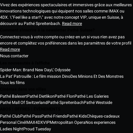
Vivez des expériences spectaculaires et immersives grâce aux meilleures
innovations technologiques qui équipent nos salles comme IMAX ou
4DX. \"Feel like a star!\" avec notre concept VIP, unique en Suisse, à
découvrir au Pathé Spreitenbach.
Read more
Comment s'inscrire à la newsletter Pathé Suisse?
Connectez-vous à votre compte ou créez-en un si vous n'en avez pas
encore et complétez vos préférences dans les paramètres de votre profil
Read more
Nous contacter
Les nouveautés à l'affiche
Spider-Man: Brand New Day
L' Odyssée
La Pat' Patrouille : Le film mission Dino
Des Minions Et Des Monstres
Tous les films
Cinémas dans vos villes
Pathé Balexert
Pathé Dietlikon
Pathé Flon
Pathé Les Galeries
Pathé Mall Of Switzerland
Pathé Spreitenbach
Pathé Westside
ABOS | OFFRES | ÉVÈNEMENTS
Pathé Club
Pathé Pass
Pathé Friends
Pathé Kids
Chèques-cadeaux
Personal Ciné
IMAX
4DX
VIP
Metropolitan Opera
Nos experiences
Ladies Night
Proud Tuesday