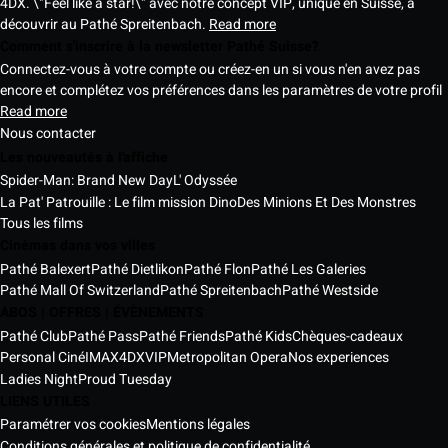
4DX. \"Feel like a star!\" avec notre concept VIP, unique en Suisse, à
découvrir au Pathé Spreitenbach.
Read more
Comment s'inscrire à la newsletter Pathé Suisse?
Connectez-vous à votre compte ou créez-en un si vous n'en avez pas
encore et complétez vos préférences dans les paramètres de votre profil
Read more
Nous contacter
Les nouveautés à l'affiche
Spider-Man: Brand New Day
L' Odyssée
La Pat' Patrouille : Le film mission Dino
Des Minions Et Des Monstres
Tous les films
Cinémas dans vos villes
Pathé Balexert
Pathé Dietlikon
Pathé Flon
Pathé Les Galeries
Pathé Mall Of Switzerland
Pathé Spreitenbach
Pathé Westside
ABOS | OFFRES | ÉVÈNEMENTS
Pathé Club
Pathé Pass
Pathé Friends
Pathé Kids
Chèques-cadeaux
Personal Ciné
IMAX
4DX
VIP
Metropolitan Opera
Nos experiences
Ladies Night
Proud Tuesday
LIENS UTILES
Paramétrer vos cookies
Mentions légales
Conditions générales et politique de confidentialité