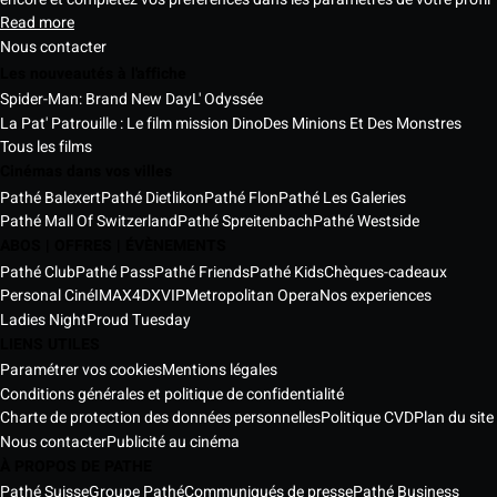
Read more
Nous contacter
Les nouveautés à l'affiche
Spider-Man: Brand New Day
L' Odyssée
La Pat' Patrouille : Le film mission Dino
Des Minions Et Des Monstres
Tous les films
Cinémas dans vos villes
Pathé Balexert
Pathé Dietlikon
Pathé Flon
Pathé Les Galeries
Pathé Mall Of Switzerland
Pathé Spreitenbach
Pathé Westside
ABOS | OFFRES | ÉVÈNEMENTS
Pathé Club
Pathé Pass
Pathé Friends
Pathé Kids
Chèques-cadeaux
Personal Ciné
IMAX
4DX
VIP
Metropolitan Opera
Nos experiences
Ladies Night
Proud Tuesday
LIENS UTILES
Paramétrer vos cookies
Mentions légales
Conditions générales et politique de confidentialité
Charte de protection des données personnelles
Politique CVD
Plan du site
Nous contacter
Publicité au cinéma
À PROPOS DE PATHE
Pathé Suisse
Groupe Pathé
Communiqués de presse
Pathé Business