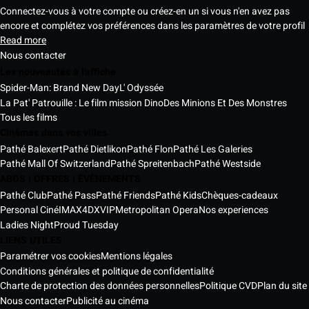
Connectez-vous à votre compte ou créez-en un si vous n'en avez pas
encore et complétez vos préférences dans les paramètres de votre profil
Read more
Nous contacter
Les nouveautés à l'affiche
Spider-Man: Brand New Day
L' Odyssée
La Pat' Patrouille : Le film mission Dino
Des Minions Et Des Monstres
Tous les films
Cinémas dans vos villes
Pathé Balexert
Pathé Dietlikon
Pathé Flon
Pathé Les Galeries
Pathé Mall Of Switzerland
Pathé Spreitenbach
Pathé Westside
ABOS | OFFRES | ÉVÈNEMENTS
Pathé Club
Pathé Pass
Pathé Friends
Pathé Kids
Chèques-cadeaux
Personal Ciné
IMAX
4DX
VIP
Metropolitan Opera
Nos experiences
Ladies Night
Proud Tuesday
LIENS UTILES
Paramétrer vos cookies
Mentions légales
Conditions générales et politique de confidentialité
Charte de protection des données personnelles
Politique CVD
Plan du site
Nous contacter
Publicité au cinéma