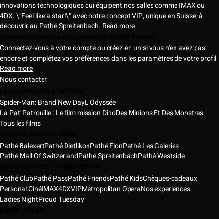
innovations technologiques qui équipent nos salles comme IMAX ou
4DX. \"Feel like a star!\" avec notre concept VIP, unique en Suisse, à
découvrir au Pathé Spreitenbach.
Read more
Comment s'inscrire à la newsletter Pathé Suisse?
Connectez-vous à votre compte ou créez-en un si vous n'en avez pas
encore et complétez vos préférences dans les paramètres de votre profil
Read more
Nous contacter
Les nouveautés à l'affiche
Spider-Man: Brand New Day
L' Odyssée
La Pat' Patrouille : Le film mission Dino
Des Minions Et Des Monstres
Tous les films
Cinémas dans vos villes
Pathé Balexert
Pathé Dietlikon
Pathé Flon
Pathé Les Galeries
Pathé Mall Of Switzerland
Pathé Spreitenbach
Pathé Westside
ABOS | OFFRES | ÉVÈNEMENTS
Pathé Club
Pathé Pass
Pathé Friends
Pathé Kids
Chèques-cadeaux
Personal Ciné
IMAX
4DX
VIP
Metropolitan Opera
Nos experiences
Ladies Night
Proud Tuesday
LIENS UTILES