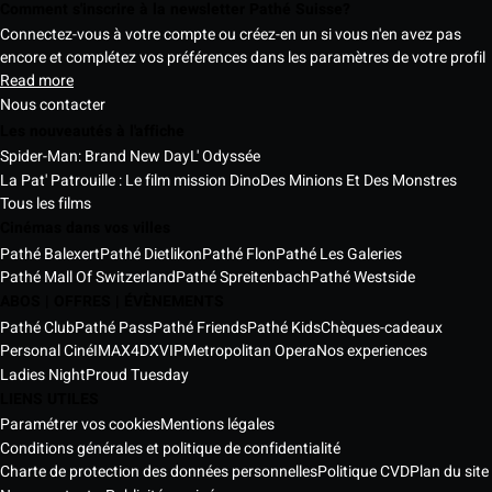
Comment s'inscrire à la newsletter Pathé Suisse?
Connectez-vous à votre compte ou créez-en un si vous n'en avez pas
encore et complétez vos préférences dans les paramètres de votre profil
Read more
Nous contacter
Les nouveautés à l'affiche
Spider-Man: Brand New Day
L' Odyssée
La Pat' Patrouille : Le film mission Dino
Des Minions Et Des Monstres
Tous les films
Cinémas dans vos villes
Pathé Balexert
Pathé Dietlikon
Pathé Flon
Pathé Les Galeries
Pathé Mall Of Switzerland
Pathé Spreitenbach
Pathé Westside
ABOS | OFFRES | ÉVÈNEMENTS
Pathé Club
Pathé Pass
Pathé Friends
Pathé Kids
Chèques-cadeaux
Personal Ciné
IMAX
4DX
VIP
Metropolitan Opera
Nos experiences
Ladies Night
Proud Tuesday
LIENS UTILES
Paramétrer vos cookies
Mentions légales
Conditions générales et politique de confidentialité
Charte de protection des données personnelles
Politique CVD
Plan du site