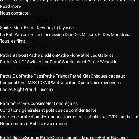
Read more
Nous contacter
Les nouveautés à l'affiche
Spider-Man: Brand New Day
L' Odyssée
La Pat' Patrouille : Le film mission Dino
Des Minions Et Des Monstres
Tous les films
Cinémas dans vos villes
Pathé Balexert
Pathé Dietlikon
Pathé Flon
Pathé Les Galeries
Pathé Mall Of Switzerland
Pathé Spreitenbach
Pathé Westside
ABOS | OFFRES | ÉVÈNEMENTS
Pathé Club
Pathé Pass
Pathé Friends
Pathé Kids
Chèques-cadeaux
Personal Ciné
IMAX
4DX
VIP
Metropolitan Opera
Nos experiences
Ladies Night
Proud Tuesday
LIENS UTILES
Paramétrer vos cookies
Mentions légales
Conditions générales et politique de confidentialité
Charte de protection des données personnelles
Politique CVD
Plan du site
Nous contacter
Publicité au cinéma
À PROPOS DE PATHE
Pathé Suisse
Groupe Pathé
Communiqués de presse
Pathé Business