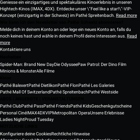
Geniesse ein einzigartiges und spektakuläres Kinoerlebnis in unseren
Hightech-Kinos (IMAX, 4DX). Entdecke unser \"Feel like a star!\"-VIP-
Konzept (einzigartig in der Schweiz) im Pathé Spreitenbach.
Read more
Wie kann ich den Newsletter von Pathé Schweiz abonnieren?
Melde dich in deinem Konto an oder lege ein neues Konto an, falls du
noch keines hast und wähle in deinem Profil deine Interessen aus.
Read
more
Kontaktiere uns
Neuheiten
Spider-Man: Brand New Day
Die Odyssee
Paw Patrol: Der Dino Film
Minions & Monster
Alle Filme
Kinos
Pathé Balexert
Pathé Dietlikon
Pathé Flon
Pathé Les Galeries
Pathé Mall Of Switzerland
Pathé Spreitenbach
Pathé Westside
ABOS | ANGEBOTE | VERANSTALTUNGEN
Pathé Club
Pathé Pass
Pathé Friends
Pathé Kids
Geschenkgutscheine
Personal Ciné
IMAX
4DX
VIP
Metropolitan Opera
Unsere Erlebnisse
Ladies Night
Proud Tuesday
NÜTZLICHE LINKS
Konfiguriere deine Cookies
Rechtliche Hinweise