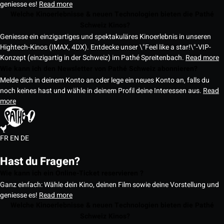
geniesse es!
Read more
Welche Kinoerlebnisse & neuen Technologien bieten die Pathé
Schweiz Kinos?
Geniesse ein einzigartiges und spektakuläres Kinoerlebnis in unseren
Hightech-Kinos (IMAX, 4DX). Entdecke unser \"Feel like a star!\"-VIP-
Konzept (einzigartig in der Schweiz) im Pathé Spreitenbach.
Read more
Wie kann ich den Newsletter von Pathé Schweiz abonnieren?
Melde dich in deinem Konto an oder lege ein neues Konto an, falls du
noch keines hast und wähle in deinem Profil deine Interessen aus.
Read
more
FR
EN
DE
Hast du Fragen?
Wie kann ich ein Online-Ticket reservieren ?
Ganz einfach: Wähle dein Kino, deinen Film sowie deine Vorstellung und
geniesse es!
Read more
Welche Kinoerlebnisse & neuen Technologien bieten die Pathé
Schweiz Kinos?