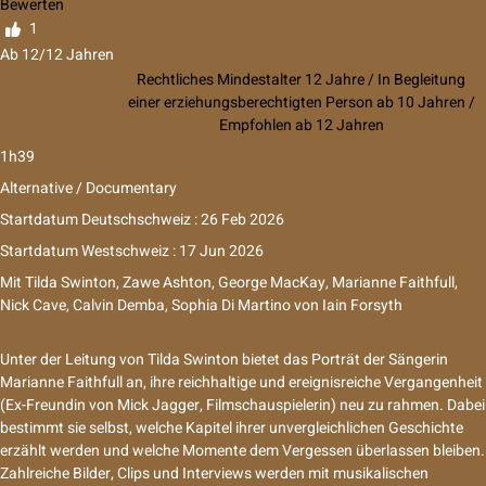
Bewerten
1
Ab 12/12 Jahren
Rechtliches Mindestalter 12 Jahre / In Begleitung
einer erziehungsberechtigten Person ab 10 Jahren /
Empfohlen ab 12 Jahren
1h39
Alternative / Documentary
Startdatum Deutschschweiz : 26 Feb 2026
Startdatum Westschweiz : 17 Jun 2026
Mit
Tilda Swinton
,
Zawe Ashton
,
George MacKay
,
Marianne Faithfull
,
Nick Cave
,
Calvin Demba
,
Sophia Di Martino
von
Iain Forsyth
Unter der Leitung von Tilda Swinton bietet das Porträt der Sängerin
Marianne Faithfull an, ihre reichhaltige und ereignisreiche Vergangenheit
(Ex-Freundin von Mick Jagger, Filmschauspielerin) neu zu rahmen. Dabei
bestimmt sie selbst, welche Kapitel ihrer unvergleichlichen Geschichte
erzählt werden und welche Momente dem Vergessen überlassen bleiben.
Zahlreiche Bilder, Clips und Interviews werden mit musikalischen