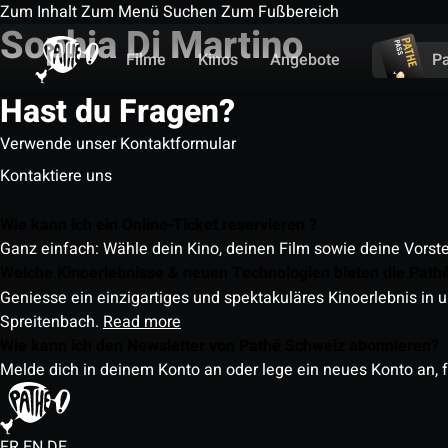
Zum Inhalt
Zum Menü
Suchen
Zum Fußbereich
Sophia Di Martino
Filme
Kinos
Angebote
P
Hast du Fragen?
Verwende unser Kontaktformular
Kontaktiere uns
Wie kann ich ein Online-Ticket reservieren ?
Ganz einfach: Wähle dein Kino, deinen Film sowie deine Vorst
Welche Kinoerlebnisse & neuen Technologien bieten die Path
Geniesse ein einzigartiges und spektakuläres Kinoerlebnis in u
Spreitenbach.
Read more
Wie kann ich den Newsletter von Pathé Schweiz abonnieren?
Melde dich in deinem Konto an oder lege ein neues Konto an, f
FR
EN
DE