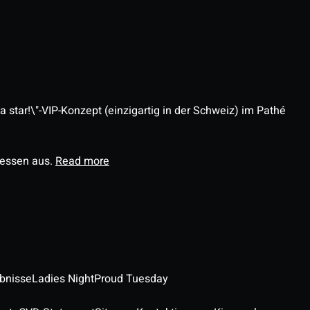
 star!\"-VIP-Konzept (einzigartig in der Schweiz) im Pathé
ressen aus.
Read more
ebnisse
Ladies Night
Proud Tuesday