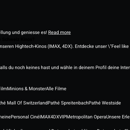
ellung und geniesse es!
Read more
é Schweiz Kinos?
nseren Hightech-Kinos (IMAX, 4DX). Entdecke unser \"Feel like a
alls du noch keines hast und wähle in deinem Profil deine Inte
Film
Minions & Monster
Alle Filme
thé Mall Of Switzerland
Pathé Spreitenbach
Pathé Westside
heine
Personal Ciné
IMAX
4DX
VIP
Metropolitan Opera
Unsere Erl