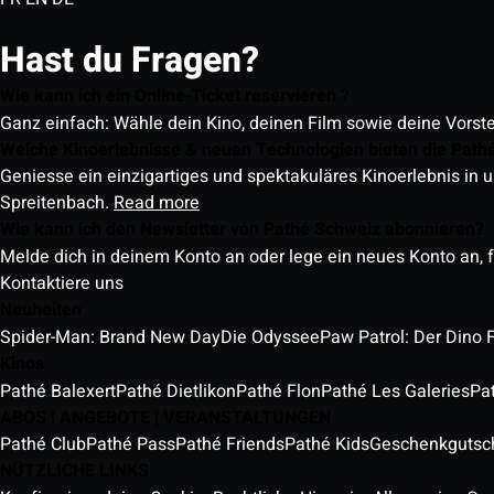
Hast du Fragen?
Wie kann ich ein Online-Ticket reservieren ?
Ganz einfach: Wähle dein Kino, deinen Film sowie deine Vorst
Welche Kinoerlebnisse & neuen Technologien bieten die Path
Geniesse ein einzigartiges und spektakuläres Kinoerlebnis in u
Spreitenbach.
Read more
Wie kann ich den Newsletter von Pathé Schweiz abonnieren?
Melde dich in deinem Konto an oder lege ein neues Konto an, f
Kontaktiere uns
Neuheiten
Spider-Man: Brand New Day
Die Odyssee
Paw Patrol: Der Dino 
Kinos
Pathé Balexert
Pathé Dietlikon
Pathé Flon
Pathé Les Galeries
Pa
ABOS | ANGEBOTE | VERANSTALTUNGEN
Pathé Club
Pathé Pass
Pathé Friends
Pathé Kids
Geschenkgutsc
NÜTZLICHE LINKS