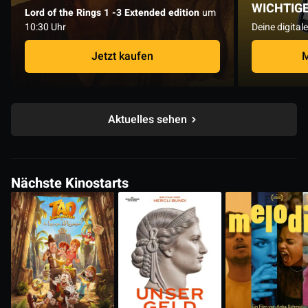
WICHTIG
Lord of the Rings 1 -3 Extended edition
um
10:30 Uhr
Deine digital
Jetzt kaufen
M
Aktuelles sehen
Nächste Kinostarts