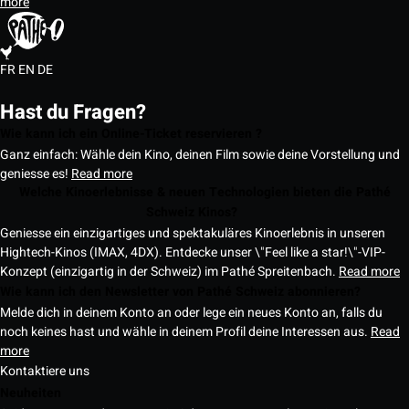
more
FR
EN
DE
Hast du Fragen?
Wie kann ich ein Online-Ticket reservieren ?
Ganz einfach: Wähle dein Kino, deinen Film sowie deine Vorstellung und
geniesse es!
Read more
Welche Kinoerlebnisse & neuen Technologien bieten die Pathé
Schweiz Kinos?
Geniesse ein einzigartiges und spektakuläres Kinoerlebnis in unseren
Hightech-Kinos (IMAX, 4DX). Entdecke unser \"Feel like a star!\"-VIP-
Konzept (einzigartig in der Schweiz) im Pathé Spreitenbach.
Read more
Wie kann ich den Newsletter von Pathé Schweiz abonnieren?
Melde dich in deinem Konto an oder lege ein neues Konto an, falls du
noch keines hast und wähle in deinem Profil deine Interessen aus.
Read
more
Kontaktiere uns
Neuheiten