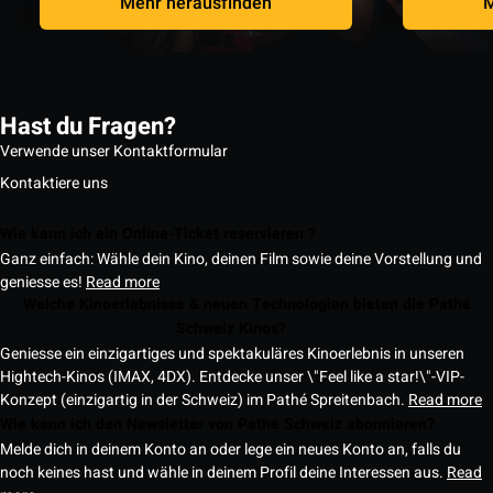
Mehr herausfinden
M
Hast du Fragen?
Verwende unser Kontaktformular
Kontaktiere uns
Wie kann ich ein Online-Ticket reservieren ?
Ganz einfach: Wähle dein Kino, deinen Film sowie deine Vorstellung und
geniesse es!
Read more
Welche Kinoerlebnisse & neuen Technologien bieten die Pathé
Schweiz Kinos?
Geniesse ein einzigartiges und spektakuläres Kinoerlebnis in unseren
Hightech-Kinos (IMAX, 4DX). Entdecke unser \"Feel like a star!\"-VIP-
Konzept (einzigartig in der Schweiz) im Pathé Spreitenbach.
Read more
Wie kann ich den Newsletter von Pathé Schweiz abonnieren?
Melde dich in deinem Konto an oder lege ein neues Konto an, falls du
noch keines hast und wähle in deinem Profil deine Interessen aus.
Read