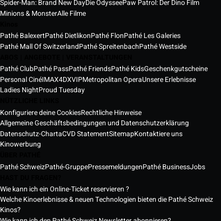
Spider-Man: Brand New Day
Die Odyssee
Paw Patrol: Der Dino Film
Minions & Monster
Alle Filme
Kinos
Pathé Balexert
Pathé Dietlikon
Pathé Flon
Pathé Les Galeries
Pathé Mall Of Switzerland
Pathé Spreitenbach
Pathé Westside
ABOS | ANGEBOTE | VERANSTALTUNGEN
Pathé Club
Pathé Pass
Pathé Friends
Pathé Kids
Geschenkgutscheine
Personal Ciné
IMAX
4DX
VIP
Metropolitan Opera
Unsere Erlebnisse
Ladies Night
Proud Tuesday
NÜTZLICHE LINKS
Konfiguriere deine Cookies
Rechtliche Hinweise
Allgemeine Geschäftsbedingungen und Datenschutzerklärung
Datenschutz-Charta
CVD Statement
Sitemap
Kontaktiere uns
Kinowerbung
ÜBER PATHÉ
Pathé Schweiz
Pathé-Gruppe
Pressemeldungen
Pathé Business
Jobs
HAST DU FRAGEN?
Wie kann ich ein Online-Ticket reservieren ?
Welche Kinoerlebnisse & neuen Technologien bieten die Pathé Schweiz
Kinos?
Wie kann ich den Pathé Schweiz Newsletter abonnieren?