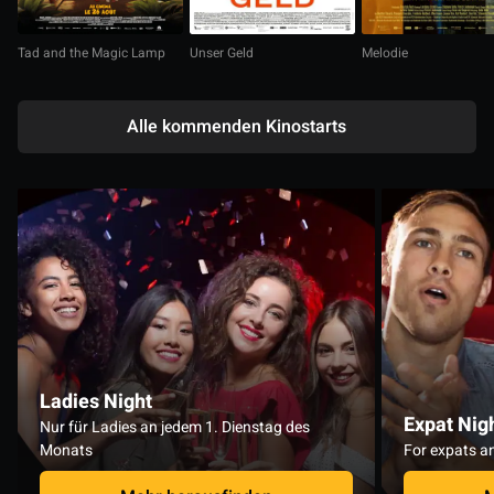
Tad and the Magic Lamp
Unser Geld
Melodie
Alle kommenden Kinostarts
Ladies Night
Expat Nig
Nur für Ladies an jedem 1. Dienstag des
Monats
For expats an