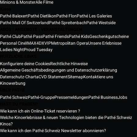
Minions & Monster
Alle Filme
Kinos
Pathé Balexert
Pathé Dietlikon
Pathé Flon
Pathé Les Galeries
Pathé Mall Of Switzerland
Pathé Spreitenbach
Pathé Westside
ABOS | ANGEBOTE | VERANSTALTUNGEN
Pathé Club
Pathé Pass
Pathé Friends
Pathé Kids
Geschenkgutscheine
Personal Ciné
IMAX
4DX
VIP
Metropolitan Opera
Unsere Erlebnisse
Ladies Night
Proud Tuesday
NÜTZLICHE LINKS
Konfiguriere deine Cookies
Rechtliche Hinweise
Allgemeine Geschäftsbedingungen und Datenschutzerklärung
Datenschutz-Charta
CVD Statement
Sitemap
Kontaktiere uns
Kinowerbung
ÜBER PATHÉ
Pathé Schweiz
Pathé-Gruppe
Pressemeldungen
Pathé Business
Jobs
HAST DU FRAGEN?
Wie kann ich ein Online-Ticket reservieren ?
Welche Kinoerlebnisse & neuen Technologien bieten die Pathé Schweiz
Kinos?
Wie kann ich den Pathé Schweiz Newsletter abonnieren?