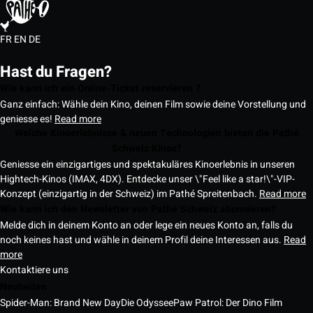
FR
EN
DE
Hast du Fragen?
Wie kann ich ein Online-Ticket reservieren ?
Ganz einfach: Wähle dein Kino, deinen Film sowie deine Vorstellung und
geniesse es!
Read more
Welche Kinoerlebnisse & neuen Technologien bieten die Pathé
Schweiz Kinos?
Geniesse ein einzigartiges und spektakuläres Kinoerlebnis in unseren
Hightech-Kinos (IMAX, 4DX). Entdecke unser \"Feel like a star!\"-VIP-
Konzept (einzigartig in der Schweiz) im Pathé Spreitenbach.
Read more
Wie kann ich den Newsletter von Pathé Schweiz abonnieren?
Melde dich in deinem Konto an oder lege ein neues Konto an, falls du
noch keines hast und wähle in deinem Profil deine Interessen aus.
Read
more
Kontaktiere uns
Neuheiten
Spider-Man: Brand New Day
Die Odyssee
Paw Patrol: Der Dino Film