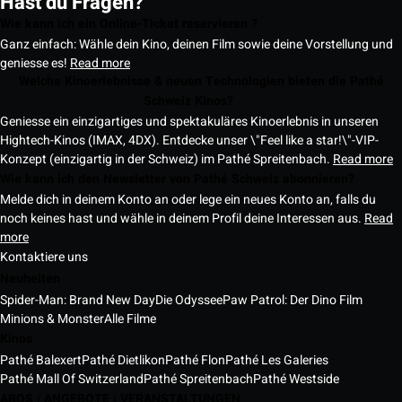
Hast du Fragen?
Wie kann ich ein Online-Ticket reservieren ?
Ganz einfach: Wähle dein Kino, deinen Film sowie deine Vorstellung und
geniesse es!
Read more
Welche Kinoerlebnisse & neuen Technologien bieten die Pathé
Schweiz Kinos?
Geniesse ein einzigartiges und spektakuläres Kinoerlebnis in unseren
Hightech-Kinos (IMAX, 4DX). Entdecke unser \"Feel like a star!\"-VIP-
Konzept (einzigartig in der Schweiz) im Pathé Spreitenbach.
Read more
Wie kann ich den Newsletter von Pathé Schweiz abonnieren?
Melde dich in deinem Konto an oder lege ein neues Konto an, falls du
noch keines hast und wähle in deinem Profil deine Interessen aus.
Read
more
Kontaktiere uns
Neuheiten
Spider-Man: Brand New Day
Die Odyssee
Paw Patrol: Der Dino Film
Minions & Monster
Alle Filme
Kinos
Pathé Balexert
Pathé Dietlikon
Pathé Flon
Pathé Les Galeries
Pathé Mall Of Switzerland
Pathé Spreitenbach
Pathé Westside
ABOS | ANGEBOTE | VERANSTALTUNGEN