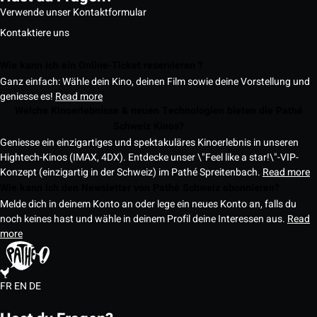
Verwende unser Kontaktformular
Kontaktiere uns
Wie kann ich ein Online-Ticket reservieren ?
Ganz einfach: Wähle dein Kino, deinen Film sowie deine Vorstellung und
geniesse es!
Read more
Welche Kinoerlebnisse & neuen Technologien bieten die Pathé
Schweiz Kinos?
Geniesse ein einzigartiges und spektakuläres Kinoerlebnis in unseren
Hightech-Kinos (IMAX, 4DX). Entdecke unser \"Feel like a star!\"-VIP-
Konzept (einzigartig in der Schweiz) im Pathé Spreitenbach.
Read more
Wie kann ich den Newsletter von Pathé Schweiz abonnieren?
Melde dich in deinem Konto an oder lege ein neues Konto an, falls du
noch keines hast und wähle in deinem Profil deine Interessen aus.
Read
more
FR
EN
DE