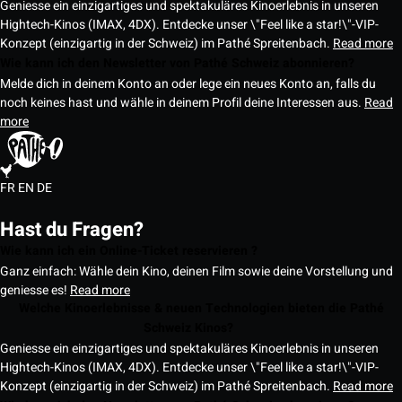
Geniesse ein einzigartiges und spektakuläres Kinoerlebnis in unseren
Hightech-Kinos (IMAX, 4DX). Entdecke unser \"Feel like a star!\"-VIP-
Konzept (einzigartig in der Schweiz) im Pathé Spreitenbach.
Read more
Wie kann ich den Newsletter von Pathé Schweiz abonnieren?
Melde dich in deinem Konto an oder lege ein neues Konto an, falls du
noch keines hast und wähle in deinem Profil deine Interessen aus.
Read
more
FR
EN
DE
Hast du Fragen?
Wie kann ich ein Online-Ticket reservieren ?
Ganz einfach: Wähle dein Kino, deinen Film sowie deine Vorstellung und
geniesse es!
Read more
Welche Kinoerlebnisse & neuen Technologien bieten die Pathé
Schweiz Kinos?
Geniesse ein einzigartiges und spektakuläres Kinoerlebnis in unseren
Hightech-Kinos (IMAX, 4DX). Entdecke unser \"Feel like a star!\"-VIP-
Konzept (einzigartig in der Schweiz) im Pathé Spreitenbach.
Read more