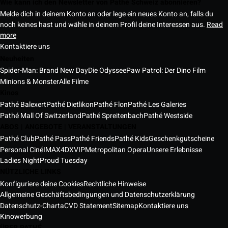
Wie kann ich den Newsletter von Pathé Schweiz abonnieren?
Melde dich in deinem Konto an oder lege ein neues Konto an, falls du
noch keines hast und wähle in deinem Profil deine Interessen aus.
Read
more
Kontaktiere uns
Neuheiten
Spider-Man: Brand New Day
Die Odyssee
Paw Patrol: Der Dino Film
Minions & Monster
Alle Filme
Kinos
Pathé Balexert
Pathé Dietlikon
Pathé Flon
Pathé Les Galeries
Pathé Mall Of Switzerland
Pathé Spreitenbach
Pathé Westside
ABOS | ANGEBOTE | VERANSTALTUNGEN
Pathé Club
Pathé Pass
Pathé Friends
Pathé Kids
Geschenkgutscheine
Personal Ciné
IMAX
4DX
VIP
Metropolitan Opera
Unsere Erlebnisse
Ladies Night
Proud Tuesday
NÜTZLICHE LINKS
Konfiguriere deine Cookies
Rechtliche Hinweise
Allgemeine Geschäftsbedingungen und Datenschutzerklärung
Datenschutz-Charta
CVD Statement
Sitemap
Kontaktiere uns
Kinowerbung
ÜBER PATHÉ