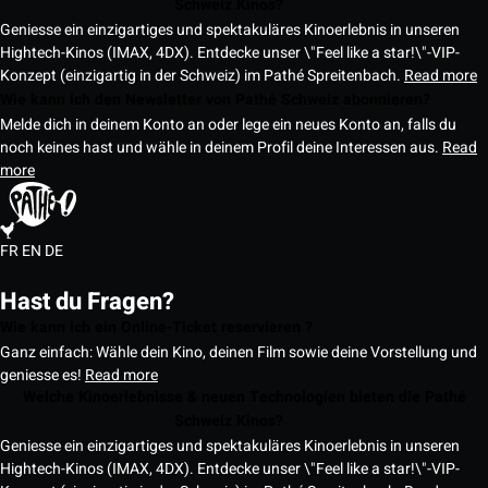
Schweiz Kinos?
Geniesse ein einzigartiges und spektakuläres Kinoerlebnis in unseren
Hightech-Kinos (IMAX, 4DX). Entdecke unser \"Feel like a star!\"-VIP-
Konzept (einzigartig in der Schweiz) im Pathé Spreitenbach.
Read more
Wie kann ich den Newsletter von Pathé Schweiz abonnieren?
Melde dich in deinem Konto an oder lege ein neues Konto an, falls du
noch keines hast und wähle in deinem Profil deine Interessen aus.
Read
more
FR
EN
DE
Hast du Fragen?
Wie kann ich ein Online-Ticket reservieren ?
Ganz einfach: Wähle dein Kino, deinen Film sowie deine Vorstellung und
geniesse es!
Read more
Welche Kinoerlebnisse & neuen Technologien bieten die Pathé
Schweiz Kinos?
Geniesse ein einzigartiges und spektakuläres Kinoerlebnis in unseren
Hightech-Kinos (IMAX, 4DX). Entdecke unser \"Feel like a star!\"-VIP-