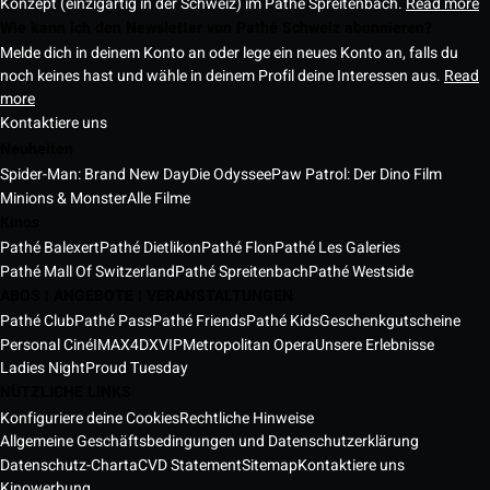
Konzept (einzigartig in der Schweiz) im Pathé Spreitenbach.
Read more
Wie kann ich den Newsletter von Pathé Schweiz abonnieren?
Melde dich in deinem Konto an oder lege ein neues Konto an, falls du
noch keines hast und wähle in deinem Profil deine Interessen aus.
Read
more
Kontaktiere uns
Neuheiten
Spider-Man: Brand New Day
Die Odyssee
Paw Patrol: Der Dino Film
Minions & Monster
Alle Filme
Kinos
Pathé Balexert
Pathé Dietlikon
Pathé Flon
Pathé Les Galeries
Pathé Mall Of Switzerland
Pathé Spreitenbach
Pathé Westside
ABOS | ANGEBOTE | VERANSTALTUNGEN
Pathé Club
Pathé Pass
Pathé Friends
Pathé Kids
Geschenkgutscheine
Personal Ciné
IMAX
4DX
VIP
Metropolitan Opera
Unsere Erlebnisse
Ladies Night
Proud Tuesday
NÜTZLICHE LINKS
Konfiguriere deine Cookies
Rechtliche Hinweise
Allgemeine Geschäftsbedingungen und Datenschutzerklärung
Datenschutz-Charta
CVD Statement
Sitemap
Kontaktiere uns
Kinowerbung