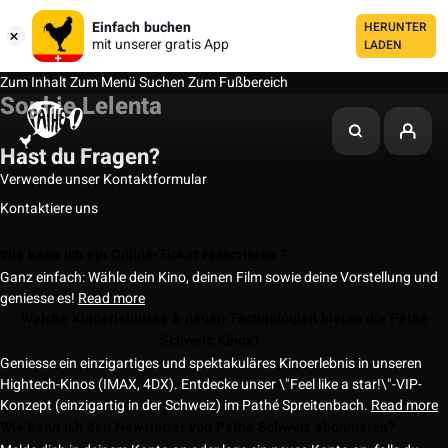
Einfach buchen
HERUNTER
mit unserer gratis App
LADEN
Zum Inhalt
Zum Menü
Suchen
Zum Fußbereich
Sophie Lelenta
Hast du Fragen?
Verwende unser Kontaktformular
Kontaktiere uns
Wie kann ich ein Online-Ticket reservieren ?
Ganz einfach: Wähle dein Kino, deinen Film sowie deine Vorstellung und
geniesse es!
Read more
Welche Kinoerlebnisse & neuen Technologien bieten die Pathé
Schweiz Kinos?
Geniesse ein einzigartiges und spektakuläres Kinoerlebnis in unseren
Hightech-Kinos (IMAX, 4DX). Entdecke unser \"Feel like a star!\"-VIP-
Konzept (einzigartig in der Schweiz) im Pathé Spreitenbach.
Read more
Wie kann ich den Newsletter von Pathé Schweiz abonnieren?