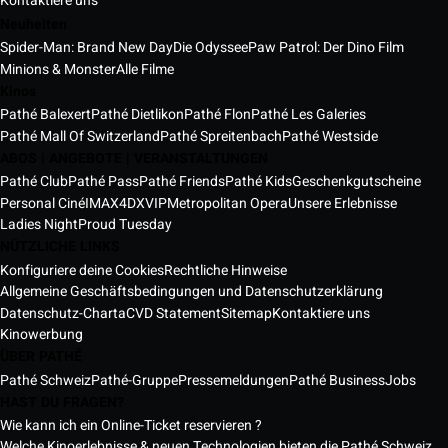
Kontaktiere uns
Neuheiten
Spider-Man: Brand New Day
Die Odyssee
Paw Patrol: Der Dino Film
Minions & Monster
Alle Filme
Kinos
Pathé Balexert
Pathé Dietlikon
Pathé Flon
Pathé Les Galeries
Pathé Mall Of Switzerland
Pathé Spreitenbach
Pathé Westside
ABOS | ANGEBOTE | VERANSTALTUNGEN
Pathé Club
Pathé Pass
Pathé Friends
Pathé Kids
Geschenkgutscheine
Personal Ciné
IMAX
4DX
VIP
Metropolitan Opera
Unsere Erlebnisse
Ladies Night
Proud Tuesday
NÜTZLICHE LINKS
Konfiguriere deine Cookies
Rechtliche Hinweise
Allgemeine Geschäftsbedingungen und Datenschutzerklärung
Datenschutz-Charta
CVD Statement
Sitemap
Kontaktiere uns
Kinowerbung
ÜBER PATHÉ
Pathé Schweiz
Pathé-Gruppe
Pressemeldungen
Pathé Business
Jobs
HAST DU FRAGEN?
Wie kann ich ein Online-Ticket reservieren ?
Welche Kinoerlebnisse & neuen Technologien bieten die Pathé Schweiz