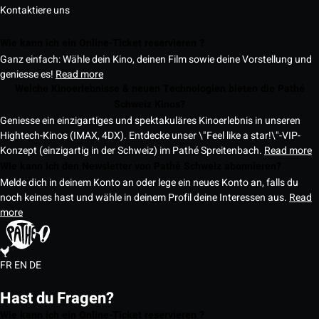
Kontaktiere uns
Wie kann ich ein Online-Ticket reservieren ?
Ganz einfach: Wähle dein Kino, deinen Film sowie deine Vorstellung und
geniesse es!
Read more
Welche Kinoerlebnisse & neuen Technologien bieten die Pathé
Schweiz Kinos?
Geniesse ein einzigartiges und spektakuläres Kinoerlebnis in unseren
Hightech-Kinos (IMAX, 4DX). Entdecke unser \"Feel like a star!\"-VIP-
Konzept (einzigartig in der Schweiz) im Pathé Spreitenbach.
Read more
Wie kann ich den Newsletter von Pathé Schweiz abonnieren?
Melde dich in deinem Konto an oder lege ein neues Konto an, falls du
noch keines hast und wähle in deinem Profil deine Interessen aus.
Read
more
FR
EN
DE
Hast du Fragen?
Wie kann ich ein Online-Ticket reservieren ?