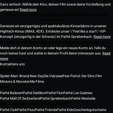
Ganz einfach: Wähle dein Kino, deinen Film sowie deine Vorstellung und
geniesse es!
Read more
Welche Kinoerlebnisse & neuen Technologien bieten die Pathé
Schweiz Kinos?
Geniesse ein einzigartiges und spektakuläres Kinoerlebnis in unseren
Hightech-Kinos (IMAX, 4DX). Entdecke unser \"Feel like a star!\"-VIP-
Konzept (einzigartig in der Schweiz) im Pathé Spreitenbach.
Read more
Wie kann ich den Newsletter von Pathé Schweiz abonnieren?
Melde dich in deinem Konto an oder lege ein neues Konto an, falls du
noch keines hast und wähle in deinem Profil deine Interessen aus.
Read
more
Kontaktiere uns
Neuheiten
Spider-Man: Brand New Day
Die Odyssee
Paw Patrol: Der Dino Film
Minions & Monster
Alle Filme
Kinos
Pathé Balexert
Pathé Dietlikon
Pathé Flon
Pathé Les Galeries
Pathé Mall Of Switzerland
Pathé Spreitenbach
Pathé Westside
ABOS | ANGEBOTE | VERANSTALTUNGEN
Pathé Club
Pathé Pass
Pathé Friends
Pathé Kids
Geschenkgutscheine