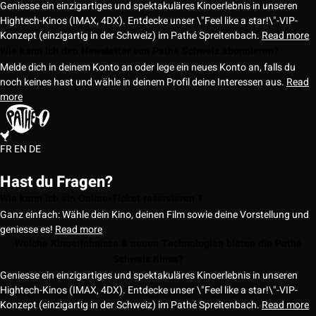
Geniesse ein einzigartiges und spektakuläres Kinoerlebnis in unseren
Hightech-Kinos (IMAX, 4DX). Entdecke unser \"Feel like a star!\"-VIP-
Konzept (einzigartig in der Schweiz) im Pathé Spreitenbach.
Read more
Wie kann ich den Newsletter von Pathé Schweiz abonnieren?
Melde dich in deinem Konto an oder lege ein neues Konto an, falls du
noch keines hast und wähle in deinem Profil deine Interessen aus.
Read
more
FR
EN
DE
Hast du Fragen?
Wie kann ich ein Online-Ticket reservieren ?
Ganz einfach: Wähle dein Kino, deinen Film sowie deine Vorstellung und
geniesse es!
Read more
Welche Kinoerlebnisse & neuen Technologien bieten die Pathé
Schweiz Kinos?
Geniesse ein einzigartiges und spektakuläres Kinoerlebnis in unseren
Hightech-Kinos (IMAX, 4DX). Entdecke unser \"Feel like a star!\"-VIP-
Konzept (einzigartig in der Schweiz) im Pathé Spreitenbach.
Read more