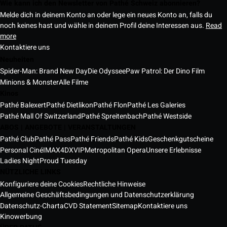
Wie kann ich den Newsletter von Pathé Schweiz abonnieren?
Melde dich in deinem Konto an oder lege ein neues Konto an, falls du
noch keines hast und wähle in deinem Profil deine Interessen aus.
Read
more
Kontaktiere uns
Neuheiten
Spider-Man: Brand New Day
Die Odyssee
Paw Patrol: Der Dino Film
Minions & Monster
Alle Filme
Kinos
Pathé Balexert
Pathé Dietlikon
Pathé Flon
Pathé Les Galeries
Pathé Mall Of Switzerland
Pathé Spreitenbach
Pathé Westside
ABOS | ANGEBOTE | VERANSTALTUNGEN
Pathé Club
Pathé Pass
Pathé Friends
Pathé Kids
Geschenkgutscheine
Personal Ciné
IMAX
4DX
VIP
Metropolitan Opera
Unsere Erlebnisse
Ladies Night
Proud Tuesday
NÜTZLICHE LINKS
Konfiguriere deine Cookies
Rechtliche Hinweise
Allgemeine Geschäftsbedingungen und Datenschutzerklärung
Datenschutz-Charta
CVD Statement
Sitemap
Kontaktiere uns
Kinowerbung