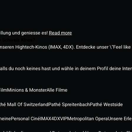
ellung und geniesse es!
Read more
é Schweiz Kinos?
nseren Hightech-Kinos (IMAX, 4DX). Entdecke unser \"Feel like a
alls du noch keines hast und wähle in deinem Profil deine Inte
Film
Minions & Monster
Alle Filme
thé Mall Of Switzerland
Pathé Spreitenbach
Pathé Westside
heine
Personal Ciné
IMAX
4DX
VIP
Metropolitan Opera
Unsere Erl