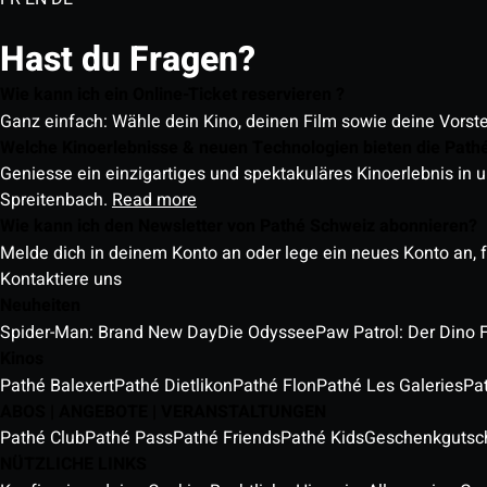
Hast du Fragen?
Wie kann ich ein Online-Ticket reservieren ?
Ganz einfach: Wähle dein Kino, deinen Film sowie deine Vorst
Welche Kinoerlebnisse & neuen Technologien bieten die Path
Geniesse ein einzigartiges und spektakuläres Kinoerlebnis in u
Spreitenbach.
Read more
Wie kann ich den Newsletter von Pathé Schweiz abonnieren?
Melde dich in deinem Konto an oder lege ein neues Konto an, f
Kontaktiere uns
Neuheiten
Spider-Man: Brand New Day
Die Odyssee
Paw Patrol: Der Dino 
Kinos
Pathé Balexert
Pathé Dietlikon
Pathé Flon
Pathé Les Galeries
Pa
ABOS | ANGEBOTE | VERANSTALTUNGEN
Pathé Club
Pathé Pass
Pathé Friends
Pathé Kids
Geschenkgutsc
NÜTZLICHE LINKS