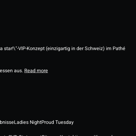
 star!\"-VIP-Konzept (einzigartig in der Schweiz) im Pathé
ressen aus.
Read more
ebnisse
Ladies Night
Proud Tuesday