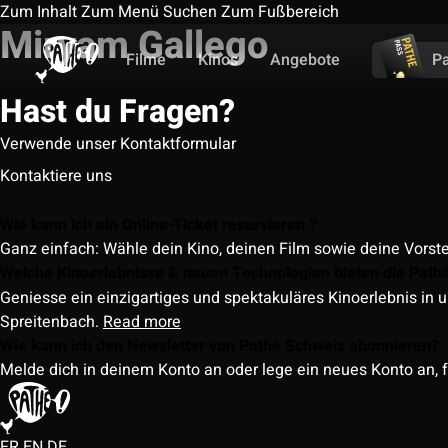
Zum Inhalt
Zum Menü
Suchen
Zum Fußbereich
Miryam Gallego
Filme
Kinos
Angebote
P
Hast du Fragen?
Verwende unser Kontaktformular
Kontaktiere uns
Wie kann ich ein Online-Ticket reservieren ?
Ganz einfach: Wähle dein Kino, deinen Film sowie deine Vorst
Welche Kinoerlebnisse & neuen Technologien bieten die Path
Geniesse ein einzigartiges und spektakuläres Kinoerlebnis in u
Spreitenbach.
Read more
Wie kann ich den Newsletter von Pathé Schweiz abonnieren?
Melde dich in deinem Konto an oder lege ein neues Konto an, f
FR
EN
DE