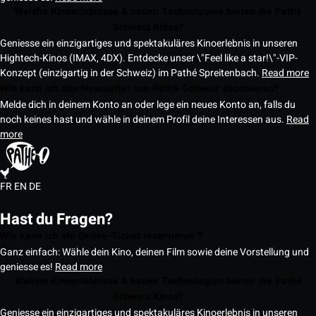
Welche Kinoerlebnisse & neuen Technologien bieten die Pathé
Schweiz Kinos?
Geniesse ein einzigartiges und spektakuläres Kinoerlebnis in unseren
Hightech-Kinos (IMAX, 4DX). Entdecke unser \"Feel like a star!\"-VIP-
Konzept (einzigartig in der Schweiz) im Pathé Spreitenbach.
Read more
Wie kann ich den Newsletter von Pathé Schweiz abonnieren?
Melde dich in deinem Konto an oder lege ein neues Konto an, falls du
noch keines hast und wähle in deinem Profil deine Interessen aus.
Read
more
FR
EN
DE
Hast du Fragen?
Wie kann ich ein Online-Ticket reservieren ?
Ganz einfach: Wähle dein Kino, deinen Film sowie deine Vorstellung und
geniesse es!
Read more
Welche Kinoerlebnisse & neuen Technologien bieten die Pathé
Schweiz Kinos?
Geniesse ein einzigartiges und spektakuläres Kinoerlebnis in unseren