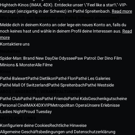
Hightech-Kinos (IMAX, 4DX). Entdecke unser \"Feel like a star!\"-VIP-
Konzept (einzigartig in der Schweiz) im Pathé Spreitenbach.
Read more
Wie kann ich den Newsletter von Pathé Schweiz abonnieren?
Melde dich in deinem Konto an oder lege ein neues Konto an, falls du
noch keines hast und wähle in deinem Profil deine Interessen aus.
Read
more
Kontaktiere uns
Neuheiten
Spider-Man: Brand New Day
Die Odyssee
Paw Patrol: Der Dino Film
Minions & Monster
Alle Filme
Kinos
Pathé Balexert
Pathé Dietlikon
Pathé Flon
Pathé Les Galeries
Pathé Mall Of Switzerland
Pathé Spreitenbach
Pathé Westside
ABOS | ANGEBOTE | VERANSTALTUNGEN
Pathé Club
Pathé Pass
Pathé Friends
Pathé Kids
Geschenkgutscheine
Personal Ciné
IMAX
4DX
VIP
Metropolitan Opera
Unsere Erlebnisse
Ladies Night
Proud Tuesday
NÜTZLICHE LINKS
Konfiguriere deine Cookies
Rechtliche Hinweise
Allgemeine Geschäftsbedingungen und Datenschutzerklärung