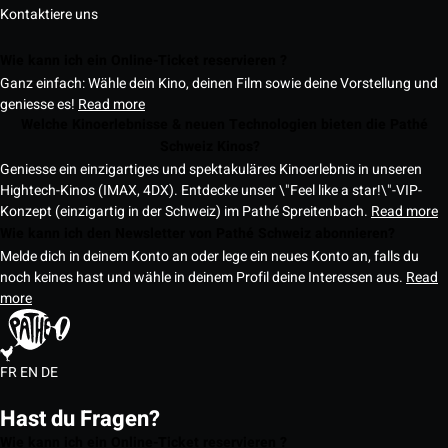
Kontaktiere uns
Wie kann ich ein Online-Ticket reservieren ?
Ganz einfach: Wähle dein Kino, deinen Film sowie deine Vorstellung und
geniesse es!
Read more
Welche Kinoerlebnisse & neuen Technologien bieten die Pathé
Schweiz Kinos?
Geniesse ein einzigartiges und spektakuläres Kinoerlebnis in unseren
Hightech-Kinos (IMAX, 4DX). Entdecke unser \"Feel like a star!\"-VIP-
Konzept (einzigartig in der Schweiz) im Pathé Spreitenbach.
Read more
Wie kann ich den Newsletter von Pathé Schweiz abonnieren?
Melde dich in deinem Konto an oder lege ein neues Konto an, falls du
noch keines hast und wähle in deinem Profil deine Interessen aus.
Read
more
FR
EN
DE
Hast du Fragen?
Wie kann ich ein Online-Ticket reservieren ?