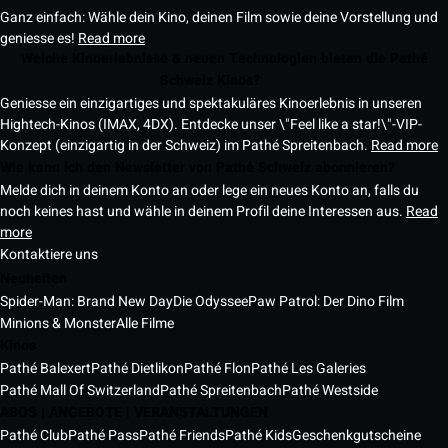
Ganz einfach: Wähle dein Kino, deinen Film sowie deine Vorstellung und
geniesse es!
Read more
Welche Kinoerlebnisse & neuen Technologien bieten die Pathé
Schweiz Kinos?
Geniesse ein einzigartiges und spektakuläres Kinoerlebnis in unseren
Hightech-Kinos (IMAX, 4DX). Entdecke unser \"Feel like a star!\"-VIP-
Konzept (einzigartig in der Schweiz) im Pathé Spreitenbach.
Read more
Wie kann ich den Newsletter von Pathé Schweiz abonnieren?
Melde dich in deinem Konto an oder lege ein neues Konto an, falls du
noch keines hast und wähle in deinem Profil deine Interessen aus.
Read
more
Kontaktiere uns
Neuheiten
Spider-Man: Brand New Day
Die Odyssee
Paw Patrol: Der Dino Film
Minions & Monster
Alle Filme
Kinos
Pathé Balexert
Pathé Dietlikon
Pathé Flon
Pathé Les Galeries
Pathé Mall Of Switzerland
Pathé Spreitenbach
Pathé Westside
ABOS | ANGEBOTE | VERANSTALTUNGEN
Pathé Club
Pathé Pass
Pathé Friends
Pathé Kids
Geschenkgutscheine