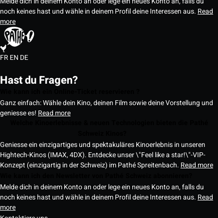
Melde dich in deinem Konto an oder lege ein neues Konto an, falls du
noch keines hast und wähle in deinem Profil deine Interessen aus.
Read
more
FR
EN
DE
Hast du Fragen?
Wie kann ich ein Online-Ticket reservieren ?
Ganz einfach: Wähle dein Kino, deinen Film sowie deine Vorstellung und
geniesse es!
Read more
Welche Kinoerlebnisse & neuen Technologien bieten die Pathé
Schweiz Kinos?
Geniesse ein einzigartiges und spektakuläres Kinoerlebnis in unseren
Hightech-Kinos (IMAX, 4DX). Entdecke unser \"Feel like a star!\"-VIP-
Konzept (einzigartig in der Schweiz) im Pathé Spreitenbach.
Read more
Wie kann ich den Newsletter von Pathé Schweiz abonnieren?
Melde dich in deinem Konto an oder lege ein neues Konto an, falls du
noch keines hast und wähle in deinem Profil deine Interessen aus.
Read
more