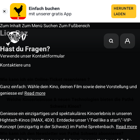
Einfach buchen
HERUNTER
mit unserer gratis App
LADEN
Zum Inhalt
Zum Menü
Suchen
Zum Fußbereich
Lior Raz
Hast du Fragen?
Verwende unser Kontaktformular
Kontaktiere uns
Wie kann ich ein Online-Ticket reservieren ?
Ganz einfach: Wähle dein Kino, deinen Film sowie deine Vorstellung und
geniesse es!
Read more
Welche Kinoerlebnisse & neuen Technologien bieten die Pathé
Schweiz Kinos?
Geniesse ein einzigartiges und spektakuläres Kinoerlebnis in unseren
Hightech-Kinos (IMAX, 4DX). Entdecke unser \"Feel like a star!\"-VIP-
Konzept (einzigartig in der Schweiz) im Pathé Spreitenbach.
Read more
Wie kann ich den Newsletter von Pathé Schweiz abonnieren?