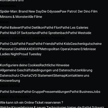
Kontaktiere uns
Neuheiten
Spider-Man: Brand New Day
Die Odyssee
Paw Patrol: Der Dino Film
Minions & Monster
Alle Filme
Kinos
Pathé Balexert
Pathé Dietlikon
Pathé Flon
Pathé Les Galeries
Pathé Mall Of Switzerland
Pathé Spreitenbach
Pathé Westside
ABOS | ANGEBOTE | VERANSTALTUNGEN
Pathé Club
Pathé Pass
Pathé Friends
Pathé Kids
Geschenkgutscheine
Personal Ciné
IMAX
4DX
VIP
Metropolitan Opera
Unsere Erlebnisse
Ladies Night
Proud Tuesday
NÜTZLICHE LINKS
Konfiguriere deine Cookies
Rechtliche Hinweise
Allgemeine Geschäftsbedingungen und Datenschutzerklärung
Datenschutz-Charta
CVD Statement
Sitemap
Kontaktiere uns
Kinowerbung
ÜBER PATHÉ
Pathé Schweiz
Pathé-Gruppe
Pressemeldungen
Pathé Business
Jobs
HAST DU FRAGEN?
Wie kann ich ein Online-Ticket reservieren ?
Welche Kinoerlebnisse & neuen Technologien bieten die Pathé Schweiz