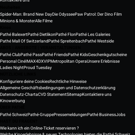
Kontaktiere uns
Neuheiten
Spider-Man: Brand New Day
Die Odyssee
Paw Patrol: Der Dino Film
Minions & Monster
Alle Filme
Kinos
Pathé Balexert
Pathé Dietlikon
Pathé Flon
Pathé Les Galeries
Pathé Mall Of Switzerland
Pathé Spreitenbach
Pathé Westside
ABOS | ANGEBOTE | VERANSTALTUNGEN
Pathé Club
Pathé Pass
Pathé Friends
Pathé Kids
Geschenkgutscheine
Personal Ciné
IMAX
4DX
VIP
Metropolitan Opera
Unsere Erlebnisse
Ladies Night
Proud Tuesday
NÜTZLICHE LINKS
Konfiguriere deine Cookies
Rechtliche Hinweise
Allgemeine Geschäftsbedingungen und Datenschutzerklärung
Datenschutz-Charta
CVD Statement
Sitemap
Kontaktiere uns
Kinowerbung
ÜBER PATHÉ
Pathé Schweiz
Pathé-Gruppe
Pressemeldungen
Pathé Business
Jobs
HAST DU FRAGEN?
Wie kann ich ein Online-Ticket reservieren ?
Welche Kinoerlebnisse & neuen Technologien bieten die Pathé Schweiz