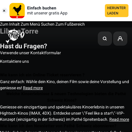
Einfach buchen
HERUNTER
mit unserer gratis App
LADEN
Zum Inhalt
Zum Menü
Suchen
Zum Fußbereich
Lily LaTorre
Hast du Fragen?
Verwende unser Kontaktformular
Kontaktiere uns
Wie kann ich ein Online-Ticket reservieren ?
Ganz einfach: Wähle dein Kino, deinen Film sowie deine Vorstellung und
geniesse es!
Read more
Welche Kinoerlebnisse & neuen Technologien bieten die Pathé
Schweiz Kinos?
Geniesse ein einzigartiges und spektakuläres Kinoerlebnis in unseren
Hightech-Kinos (IMAX, 4DX). Entdecke unser \"Feel like a star!\"-VIP-
Konzept (einzigartig in der Schweiz) im Pathé Spreitenbach.
Read more
Wie kann ich den Newsletter von Pathé Schweiz abonnieren?