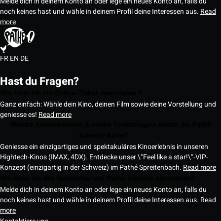
Melde dich in deinem Konto an oder lege ein neues Konto an, falls du
noch keines hast und wähle in deinem Profil deine Interessen aus.
Read
more
FR
EN
DE
Hast du Fragen?
Wie kann ich ein Online-Ticket reservieren ?
Ganz einfach: Wähle dein Kino, deinen Film sowie deine Vorstellung und
geniesse es!
Read more
Welche Kinoerlebnisse & neuen Technologien bieten die Pathé
Schweiz Kinos?
Geniesse ein einzigartiges und spektakuläres Kinoerlebnis in unseren
Hightech-Kinos (IMAX, 4DX). Entdecke unser \"Feel like a star!\"-VIP-
Konzept (einzigartig in der Schweiz) im Pathé Spreitenbach.
Read more
Wie kann ich den Newsletter von Pathé Schweiz abonnieren?
Melde dich in deinem Konto an oder lege ein neues Konto an, falls du
noch keines hast und wähle in deinem Profil deine Interessen aus.
Read
more