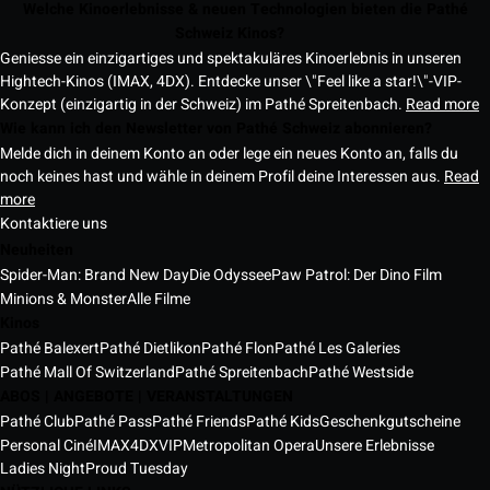
Welche Kinoerlebnisse & neuen Technologien bieten die Pathé
Schweiz Kinos?
Geniesse ein einzigartiges und spektakuläres Kinoerlebnis in unseren
Hightech-Kinos (IMAX, 4DX). Entdecke unser \"Feel like a star!\"-VIP-
Konzept (einzigartig in der Schweiz) im Pathé Spreitenbach.
Read more
Wie kann ich den Newsletter von Pathé Schweiz abonnieren?
Melde dich in deinem Konto an oder lege ein neues Konto an, falls du
noch keines hast und wähle in deinem Profil deine Interessen aus.
Read
more
Kontaktiere uns
Neuheiten
Spider-Man: Brand New Day
Die Odyssee
Paw Patrol: Der Dino Film
Minions & Monster
Alle Filme
Kinos
Pathé Balexert
Pathé Dietlikon
Pathé Flon
Pathé Les Galeries
Pathé Mall Of Switzerland
Pathé Spreitenbach
Pathé Westside
ABOS | ANGEBOTE | VERANSTALTUNGEN
Pathé Club
Pathé Pass
Pathé Friends
Pathé Kids
Geschenkgutscheine
Personal Ciné
IMAX
4DX
VIP
Metropolitan Opera
Unsere Erlebnisse
Ladies Night
Proud Tuesday