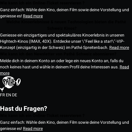
Wie kann ich ein Online-Ticket reservieren ?
Ganz einfach: Wähle dein Kino, deinen Film sowie deine Vorstellung und
geniesse es!
Read more
Welche Kinoerlebnisse & neuen Technologien bieten die Pathé
Schweiz Kinos?
Geniesse ein einzigartiges und spektakuläres Kinoerlebnis in unseren
Hightech-Kinos (IMAX, 4DX). Entdecke unser \"Feel like a star!\"-VIP-
Konzept (einzigartig in der Schweiz) im Pathé Spreitenbach.
Read more
Wie kann ich den Newsletter von Pathé Schweiz abonnieren?
Melde dich in deinem Konto an oder lege ein neues Konto an, falls du
noch keines hast und wähle in deinem Profil deine Interessen aus.
Read
more
FR
EN
DE
Hast du Fragen?
Wie kann ich ein Online-Ticket reservieren ?
Ganz einfach: Wähle dein Kino, deinen Film sowie deine Vorstellung und
geniesse es!
Read more