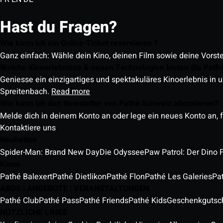
Hast du Fragen?
Wie kann ich ein Online-Ticket reservieren ?
Ganz einfach: Wähle dein Kino, deinen Film sowie deine Vorst
Welche Kinoerlebnisse & neuen Technologien bieten die Path
Geniesse ein einzigartiges und spektakuläres Kinoerlebnis in u
Spreitenbach.
Read more
Wie kann ich den Newsletter von Pathé Schweiz abonnieren?
Melde dich in deinem Konto an oder lege ein neues Konto an, f
Kontaktiere uns
Neuheiten
Spider-Man: Brand New Day
Die Odyssee
Paw Patrol: Der Dino 
Kinos
Pathé Balexert
Pathé Dietlikon
Pathé Flon
Pathé Les Galeries
Pa
ABOS | ANGEBOTE | VERANSTALTUNGEN
Pathé Club
Pathé Pass
Pathé Friends
Pathé Kids
Geschenkgutsc
NÜTZLICHE LINKS