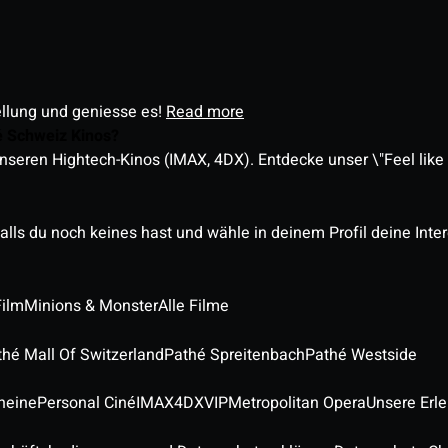
ellung und geniesse es!
Read more
é Schweiz Kinos?
nseren Hightech-Kinos (IMAX, 4DX). Entdecke unser \"Feel like a
alls du noch keines hast und wähle in deinem Profil deine Inte
Film
Minions & Monster
Alle Filme
thé Mall Of Switzerland
Pathé Spreitenbach
Pathé Westside
heine
Personal Ciné
IMAX
4DX
VIP
Metropolitan Opera
Unsere Erl