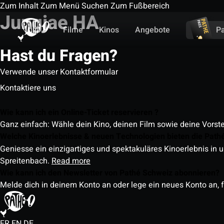
Zum Inhalt
Zum Menü
Suchen
Zum Fußbereich
Jungjae HA
Filme
Kinos
Angebote
P
Hast du Fragen?
Verwende unser Kontaktformular
Kontaktiere uns
Wie kann ich ein Online-Ticket reservieren ?
Ganz einfach: Wähle dein Kino, deinen Film sowie deine Vorst
Welche Kinoerlebnisse & neuen Technologien bieten die Path
Geniesse ein einzigartiges und spektakuläres Kinoerlebnis in u
Spreitenbach.
Read more
Wie kann ich den Newsletter von Pathé Schweiz abonnieren?
Melde dich in deinem Konto an oder lege ein neues Konto an, f
FR
EN
DE