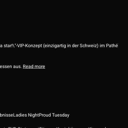
 star!\"-VIP-Konzept (einzigartig in der Schweiz) im Pathé
ressen aus.
Read more
ebnisse
Ladies Night
Proud Tuesday