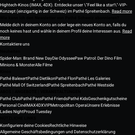
Hightech-Kinos (IMAX, 4DX). Entdecke unser \"Feel like a star!\"-VIP-
Konzept (einzigartig in der Schweiz) im Pathé Spreitenbach.
Read more
Wie kann ich den Newsletter von Pathé Schweiz abonnieren?
Melde dich in deinem Konto an oder lege ein neues Konto an, falls du
noch keines hast und wähle in deinem Profil deine Interessen aus.
Read
more
Kontaktiere uns
Neuheiten
Spider-Man: Brand New Day
Die Odyssee
Paw Patrol: Der Dino Film
Minions & Monster
Alle Filme
Kinos
Pathé Balexert
Pathé Dietlikon
Pathé Flon
Pathé Les Galeries
Pathé Mall Of Switzerland
Pathé Spreitenbach
Pathé Westside
ABOS | ANGEBOTE | VERANSTALTUNGEN
Pathé Club
Pathé Pass
Pathé Friends
Pathé Kids
Geschenkgutscheine
Personal Ciné
IMAX
4DX
VIP
Metropolitan Opera
Unsere Erlebnisse
Ladies Night
Proud Tuesday
NÜTZLICHE LINKS
Konfiguriere deine Cookies
Rechtliche Hinweise
Allgemeine Geschäftsbedingungen und Datenschutzerklärung