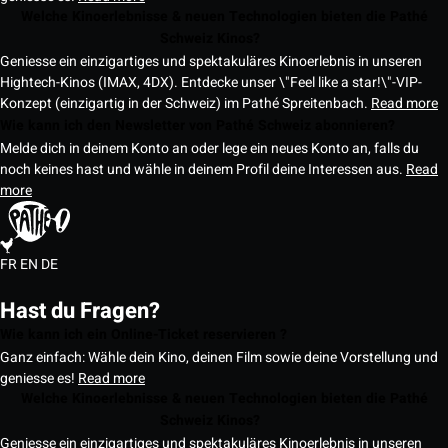
Welche Kinoerlebnisse & neuen Technologien bieten die Pathé
Schweiz Kinos?
Geniesse ein einzigartiges und spektakuläres Kinoerlebnis in unseren
Hightech-Kinos (IMAX, 4DX). Entdecke unser \"Feel like a star!\"-VIP-
Konzept (einzigartig in der Schweiz) im Pathé Spreitenbach.
Read more
Wie kann ich den Newsletter von Pathé Schweiz abonnieren?
Melde dich in deinem Konto an oder lege ein neues Konto an, falls du
noch keines hast und wähle in deinem Profil deine Interessen aus.
Read
more
FR
EN
DE
Hast du Fragen?
Wie kann ich ein Online-Ticket reservieren ?
Ganz einfach: Wähle dein Kino, deinen Film sowie deine Vorstellung und
geniesse es!
Read more
Welche Kinoerlebnisse & neuen Technologien bieten die Pathé
Schweiz Kinos?
Geniesse ein einzigartiges und spektakuläres Kinoerlebnis in unseren