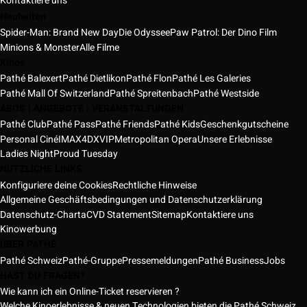
Kontaktiere uns
Neuheiten
Spider-Man: Brand New Day
Die Odyssee
Paw Patrol: Der Dino Film
Minions & Monster
Alle Filme
Kinos
Pathé Balexert
Pathé Dietlikon
Pathé Flon
Pathé Les Galeries
Pathé Mall Of Switzerland
Pathé Spreitenbach
Pathé Westside
ABOS | ANGEBOTE | VERANSTALTUNGEN
Pathé Club
Pathé Pass
Pathé Friends
Pathé Kids
Geschenkgutscheine
Personal Ciné
IMAX
4DX
VIP
Metropolitan Opera
Unsere Erlebnisse
Ladies Night
Proud Tuesday
NÜTZLICHE LINKS
Konfiguriere deine Cookies
Rechtliche Hinweise
Allgemeine Geschäftsbedingungen und Datenschutzerklärung
Datenschutz-Charta
CVD Statement
Sitemap
Kontaktiere uns
Kinowerbung
ÜBER PATHÉ
Pathé Schweiz
Pathé-Gruppe
Pressemeldungen
Pathé Business
Jobs
HAST DU FRAGEN?
Wie kann ich ein Online-Ticket reservieren ?
Welche Kinoerlebnisse & neuen Technologien bieten die Pathé Schweiz