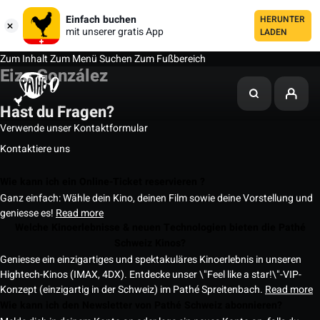
Einfach buchen
HERUNTER
mit unserer gratis App
LADEN
Zum Inhalt
Zum Menü
Suchen
Zum Fußbereich
Eiza González
Hast du Fragen?
Verwende unser Kontaktformular
Kontaktiere uns
Wie kann ich ein Online-Ticket reservieren ?
Ganz einfach: Wähle dein Kino, deinen Film sowie deine Vorstellung und
geniesse es!
Read more
Welche Kinoerlebnisse & neuen Technologien bieten die Pathé
Schweiz Kinos?
Geniesse ein einzigartiges und spektakuläres Kinoerlebnis in unseren
Hightech-Kinos (IMAX, 4DX). Entdecke unser \"Feel like a star!\"-VIP-
Konzept (einzigartig in der Schweiz) im Pathé Spreitenbach.
Read more
Wie kann ich den Newsletter von Pathé Schweiz abonnieren?