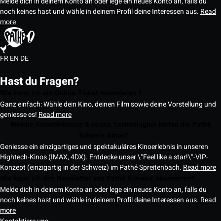
Melde dich in deinem Konto an oder lege ein neues Konto an, falls du
noch keines hast und wähle in deinem Profil deine Interessen aus.
Read
more
FR
EN
DE
Hast du Fragen?
Wie kann ich ein Online-Ticket reservieren ?
Ganz einfach: Wähle dein Kino, deinen Film sowie deine Vorstellung und
geniesse es!
Read more
Welche Kinoerlebnisse & neuen Technologien bieten die Pathé
Schweiz Kinos?
Geniesse ein einzigartiges und spektakuläres Kinoerlebnis in unseren
Hightech-Kinos (IMAX, 4DX). Entdecke unser \"Feel like a star!\"-VIP-
Konzept (einzigartig in der Schweiz) im Pathé Spreitenbach.
Read more
Wie kann ich den Newsletter von Pathé Schweiz abonnieren?
Melde dich in deinem Konto an oder lege ein neues Konto an, falls du
noch keines hast und wähle in deinem Profil deine Interessen aus.
Read
more