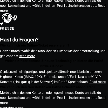
Melde dich in deinem Konto an oder lege ein neues Konto an, falls du
noch keines hast und wähle in deinem Profil deine Interessen aus.
Read
more
FR
EN
DE
Hast du Fragen?
Wie kann ich ein Online-Ticket reservieren ?
Ganz einfach: Wähle dein Kino, deinen Film sowie deine Vorstellung und
geniesse es!
Read more
Welche Kinoerlebnisse & neuen Technologien bieten die Pathé
Schweiz Kinos?
Geniesse ein einzigartiges und spektakuläres Kinoerlebnis in unseren
Hightech-Kinos (IMAX, 4DX). Entdecke unser \"Feel like a star!\"-VIP-
Konzept (einzigartig in der Schweiz) im Pathé Spreitenbach.
Read more
Wie kann ich den Newsletter von Pathé Schweiz abonnieren?
Melde dich in deinem Konto an oder lege ein neues Konto an, falls du
noch keines hast und wähle in deinem Profil deine Interessen aus.
Read
more