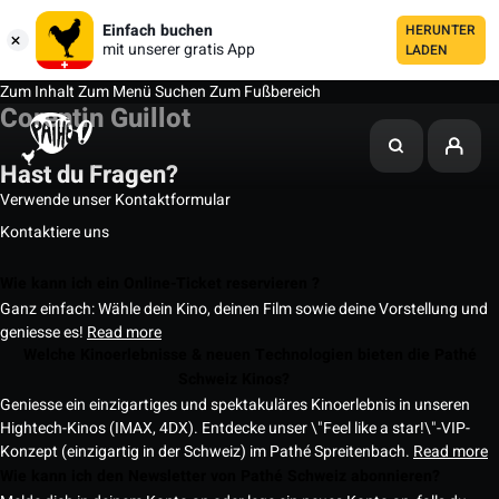
Einfach buchen
HERUNTER
mit unserer gratis App
LADEN
Zum Inhalt
Zum Menü
Suchen
Zum Fußbereich
Corentin Guillot
Hast du Fragen?
Verwende unser Kontaktformular
Kontaktiere uns
Wie kann ich ein Online-Ticket reservieren ?
Ganz einfach: Wähle dein Kino, deinen Film sowie deine Vorstellung und
geniesse es!
Read more
Welche Kinoerlebnisse & neuen Technologien bieten die Pathé
Schweiz Kinos?
Geniesse ein einzigartiges und spektakuläres Kinoerlebnis in unseren
Hightech-Kinos (IMAX, 4DX). Entdecke unser \"Feel like a star!\"-VIP-
Konzept (einzigartig in der Schweiz) im Pathé Spreitenbach.
Read more
Wie kann ich den Newsletter von Pathé Schweiz abonnieren?