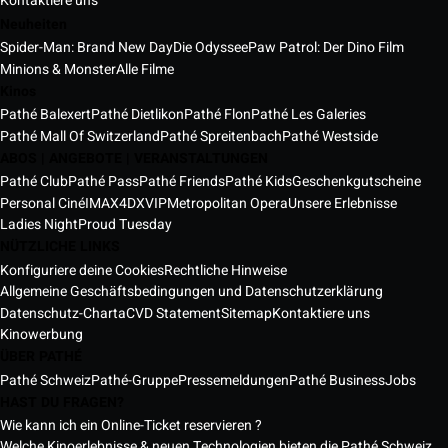
Kontaktiere uns
Neuheiten
Spider-Man: Brand New Day
Die Odyssee
Paw Patrol: Der Dino Film
Minions & Monster
Alle Filme
Kinos
Pathé Balexert
Pathé Dietlikon
Pathé Flon
Pathé Les Galeries
Pathé Mall Of Switzerland
Pathé Spreitenbach
Pathé Westside
ABOS | ANGEBOTE | VERANSTALTUNGEN
Pathé Club
Pathé Pass
Pathé Friends
Pathé Kids
Geschenkgutscheine
Personal Ciné
IMAX
4DX
VIP
Metropolitan Opera
Unsere Erlebnisse
Ladies Night
Proud Tuesday
NÜTZLICHE LINKS
Konfiguriere deine Cookies
Rechtliche Hinweise
Allgemeine Geschäftsbedingungen und Datenschutzerklärung
Datenschutz-Charta
CVD Statement
Sitemap
Kontaktiere uns
Kinowerbung
ÜBER PATHÉ
Pathé Schweiz
Pathé-Gruppe
Pressemeldungen
Pathé Business
Jobs
HAST DU FRAGEN?
Wie kann ich ein Online-Ticket reservieren ?
Welche Kinoerlebnisse & neuen Technologien bieten die Pathé Schweiz