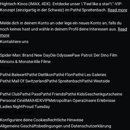
Hightech-Kinos (IMAX, 4DX). Entdecke unser \"Feel like a star!\"-VIP-
Konzept (einzigartig in der Schweiz) im Pathé Spreitenbach.
Read more
Wie kann ich den Newsletter von Pathé Schweiz abonnieren?
Melde dich in deinem Konto an oder lege ein neues Konto an, falls du
noch keines hast und wähle in deinem Profil deine Interessen aus.
Read
more
Kontaktiere uns
Neuheiten
Spider-Man: Brand New Day
Die Odyssee
Paw Patrol: Der Dino Film
Minions & Monster
Alle Filme
Kinos
Pathé Balexert
Pathé Dietlikon
Pathé Flon
Pathé Les Galeries
Pathé Mall Of Switzerland
Pathé Spreitenbach
Pathé Westside
ABOS | ANGEBOTE | VERANSTALTUNGEN
Pathé Club
Pathé Pass
Pathé Friends
Pathé Kids
Geschenkgutscheine
Personal Ciné
IMAX
4DX
VIP
Metropolitan Opera
Unsere Erlebnisse
Ladies Night
Proud Tuesday
NÜTZLICHE LINKS
Konfiguriere deine Cookies
Rechtliche Hinweise
Allgemeine Geschäftsbedingungen und Datenschutzerklärung