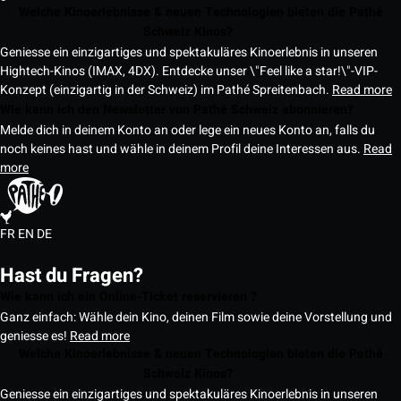
Welche Kinoerlebnisse & neuen Technologien bieten die Pathé
Schweiz Kinos?
Geniesse ein einzigartiges und spektakuläres Kinoerlebnis in unseren
Hightech-Kinos (IMAX, 4DX). Entdecke unser \"Feel like a star!\"-VIP-
Konzept (einzigartig in der Schweiz) im Pathé Spreitenbach.
Read more
Wie kann ich den Newsletter von Pathé Schweiz abonnieren?
Melde dich in deinem Konto an oder lege ein neues Konto an, falls du
noch keines hast und wähle in deinem Profil deine Interessen aus.
Read
more
FR
EN
DE
Hast du Fragen?
Wie kann ich ein Online-Ticket reservieren ?
Ganz einfach: Wähle dein Kino, deinen Film sowie deine Vorstellung und
geniesse es!
Read more
Welche Kinoerlebnisse & neuen Technologien bieten die Pathé
Schweiz Kinos?
Geniesse ein einzigartiges und spektakuläres Kinoerlebnis in unseren