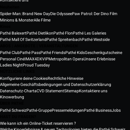
Kontaktiere uns
Neuheiten
Spider-Man: Brand New Day
Die Odyssee
Paw Patrol: Der Dino Film
Minions & Monster
Alle Filme
Kinos
Pathé Balexert
Pathé Dietlikon
Pathé Flon
Pathé Les Galeries
Pathé Mall Of Switzerland
Pathé Spreitenbach
Pathé Westside
ABOS | ANGEBOTE | VERANSTALTUNGEN
Pathé Club
Pathé Pass
Pathé Friends
Pathé Kids
Geschenkgutscheine
Personal Ciné
IMAX
4DX
VIP
Metropolitan Opera
Unsere Erlebnisse
Ladies Night
Proud Tuesday
NÜTZLICHE LINKS
Konfiguriere deine Cookies
Rechtliche Hinweise
Allgemeine Geschäftsbedingungen und Datenschutzerklärung
Datenschutz-Charta
CVD Statement
Sitemap
Kontaktiere uns
Kinowerbung
ÜBER PATHÉ
Pathé Schweiz
Pathé-Gruppe
Pressemeldungen
Pathé Business
Jobs
HAST DU FRAGEN?
Wie kann ich ein Online-Ticket reservieren ?
Welche Kinoerlebnisse & neuen Technologien bieten die Pathé Schweiz