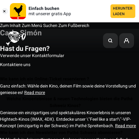
Einfach buchen
HERUNTER
mit unserer gratis App
LADEN
Zum Inhalt
Zum Menü
Suchen
Zum Fußbereich
Carla Simón
Hast du Fragen?
Verwende unser Kontaktformular
Kontaktiere uns
Wie kann ich ein Online-Ticket reservieren ?
Ganz einfach: Wähle dein Kino, deinen Film sowie deine Vorstellung und
geniesse es!
Read more
Welche Kinoerlebnisse & neuen Technologien bieten die Pathé
Schweiz Kinos?
Geniesse ein einzigartiges und spektakuläres Kinoerlebnis in unseren
Hightech-Kinos (IMAX, 4DX). Entdecke unser \"Feel like a star!\"-VIP-
Konzept (einzigartig in der Schweiz) im Pathé Spreitenbach.
Read more
Wie kann ich den Newsletter von Pathé Schweiz abonnieren?