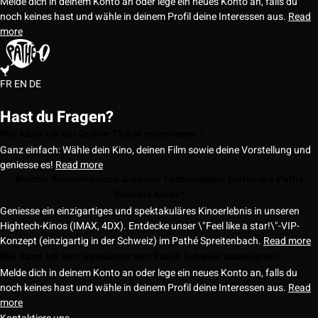
Melde dich in deinem Konto an oder lege ein neues Konto an, falls du
noch keines hast und wähle in deinem Profil deine Interessen aus.
Read
more
FR
EN
DE
Hast du Fragen?
Wie kann ich ein Online-Ticket reservieren ?
Ganz einfach: Wähle dein Kino, deinen Film sowie deine Vorstellung und
geniesse es!
Read more
Welche Kinoerlebnisse & neuen Technologien bieten die Pathé
Schweiz Kinos?
Geniesse ein einzigartiges und spektakuläres Kinoerlebnis in unseren
Hightech-Kinos (IMAX, 4DX). Entdecke unser \"Feel like a star!\"-VIP-
Konzept (einzigartig in der Schweiz) im Pathé Spreitenbach.
Read more
Wie kann ich den Newsletter von Pathé Schweiz abonnieren?
Melde dich in deinem Konto an oder lege ein neues Konto an, falls du
noch keines hast und wähle in deinem Profil deine Interessen aus.
Read
more