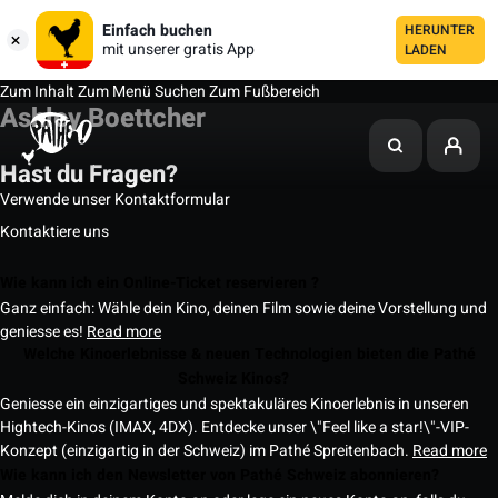
Einfach buchen
HERUNTER
mit unserer gratis App
LADEN
Zum Inhalt
Zum Menü
Suchen
Zum Fußbereich
Ashley Boettcher
Hast du Fragen?
Verwende unser Kontaktformular
Kontaktiere uns
Wie kann ich ein Online-Ticket reservieren ?
Ganz einfach: Wähle dein Kino, deinen Film sowie deine Vorstellung und
geniesse es!
Read more
Welche Kinoerlebnisse & neuen Technologien bieten die Pathé
Schweiz Kinos?
Geniesse ein einzigartiges und spektakuläres Kinoerlebnis in unseren
Hightech-Kinos (IMAX, 4DX). Entdecke unser \"Feel like a star!\"-VIP-
Konzept (einzigartig in der Schweiz) im Pathé Spreitenbach.
Read more
Wie kann ich den Newsletter von Pathé Schweiz abonnieren?