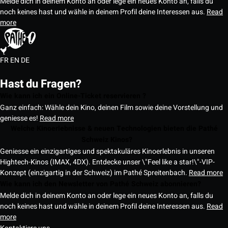
Melde dich in deinem Konto an oder lege ein neues Konto an, falls du
noch keines hast und wähle in deinem Profil deine Interessen aus.
Read
more
FR
EN
DE
Hast du Fragen?
Wie kann ich ein Online-Ticket reservieren ?
Ganz einfach: Wähle dein Kino, deinen Film sowie deine Vorstellung und
geniesse es!
Read more
Welche Kinoerlebnisse & neuen Technologien bieten die Pathé
Schweiz Kinos?
Geniesse ein einzigartiges und spektakuläres Kinoerlebnis in unseren
Hightech-Kinos (IMAX, 4DX). Entdecke unser \"Feel like a star!\"-VIP-
Konzept (einzigartig in der Schweiz) im Pathé Spreitenbach.
Read more
Wie kann ich den Newsletter von Pathé Schweiz abonnieren?
Melde dich in deinem Konto an oder lege ein neues Konto an, falls du
noch keines hast und wähle in deinem Profil deine Interessen aus.
Read
more