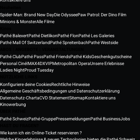
Kontaktiere uns
Neuheiten
Spider-Man: Brand New Day
Die Odyssee
Paw Patrol: Der Dino Film
Minions & Monster
Alle Filme
Kinos
Pathé Balexert
Pathé Dietlikon
Pathé Flon
Pathé Les Galeries
Pathé Mall Of Switzerland
Pathé Spreitenbach
Pathé Westside
ABOS | ANGEBOTE | VERANSTALTUNGEN
Pathé Club
Pathé Pass
Pathé Friends
Pathé Kids
Geschenkgutscheine
Personal Ciné
IMAX
4DX
VIP
Metropolitan Opera
Unsere Erlebnisse
Ladies Night
Proud Tuesday
NÜTZLICHE LINKS
Konfiguriere deine Cookies
Rechtliche Hinweise
Allgemeine Geschäftsbedingungen und Datenschutzerklärung
Datenschutz-Charta
CVD Statement
Sitemap
Kontaktiere uns
Kinowerbung
ÜBER PATHÉ
Pathé Schweiz
Pathé-Gruppe
Pressemeldungen
Pathé Business
Jobs
HAST DU FRAGEN?
Wie kann ich ein Online-Ticket reservieren ?
Welche Kinoerlebnisse & neuen Technologien bieten die Pathé Schweiz