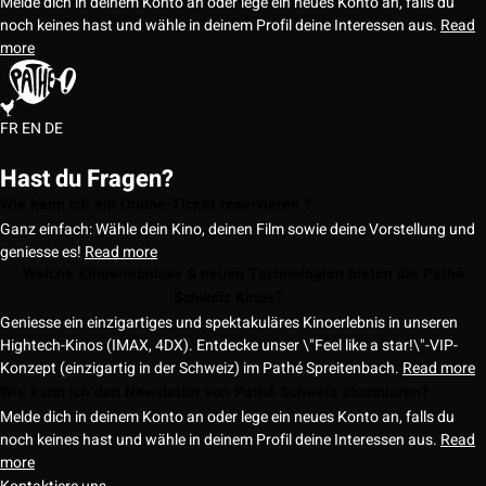
Melde dich in deinem Konto an oder lege ein neues Konto an, falls du
noch keines hast und wähle in deinem Profil deine Interessen aus.
Read
more
FR
EN
DE
Hast du Fragen?
Wie kann ich ein Online-Ticket reservieren ?
Ganz einfach: Wähle dein Kino, deinen Film sowie deine Vorstellung und
geniesse es!
Read more
Welche Kinoerlebnisse & neuen Technologien bieten die Pathé
Schweiz Kinos?
Geniesse ein einzigartiges und spektakuläres Kinoerlebnis in unseren
Hightech-Kinos (IMAX, 4DX). Entdecke unser \"Feel like a star!\"-VIP-
Konzept (einzigartig in der Schweiz) im Pathé Spreitenbach.
Read more
Wie kann ich den Newsletter von Pathé Schweiz abonnieren?
Melde dich in deinem Konto an oder lege ein neues Konto an, falls du
noch keines hast und wähle in deinem Profil deine Interessen aus.
Read
more