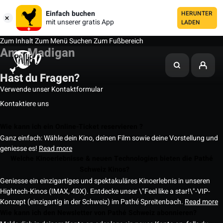
Einfach buchen
HERUNTER
mit unserer gratis App
LADEN
Zum Inhalt
Zum Menü
Suchen
Zum Fußbereich
Amy Madigan
Hast du Fragen?
Verwende unser Kontaktformular
Kontaktiere uns
Wie kann ich ein Online-Ticket reservieren ?
Ganz einfach: Wähle dein Kino, deinen Film sowie deine Vorstellung und
geniesse es!
Read more
Welche Kinoerlebnisse & neuen Technologien bieten die Pathé
Schweiz Kinos?
Geniesse ein einzigartiges und spektakuläres Kinoerlebnis in unseren
Hightech-Kinos (IMAX, 4DX). Entdecke unser \"Feel like a star!\"-VIP-
Konzept (einzigartig in der Schweiz) im Pathé Spreitenbach.
Read more
Wie kann ich den Newsletter von Pathé Schweiz abonnieren?