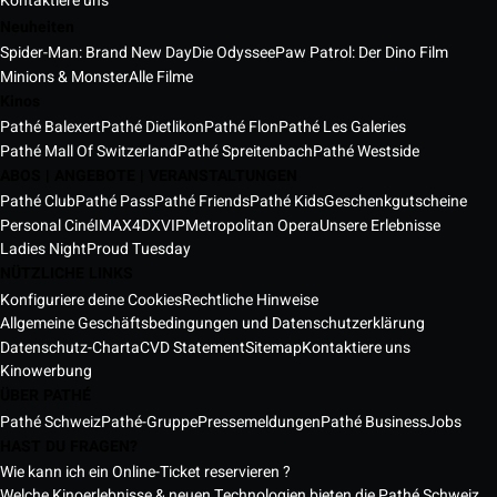
Kontaktiere uns
Neuheiten
Spider-Man: Brand New Day
Die Odyssee
Paw Patrol: Der Dino Film
Minions & Monster
Alle Filme
Kinos
Pathé Balexert
Pathé Dietlikon
Pathé Flon
Pathé Les Galeries
Pathé Mall Of Switzerland
Pathé Spreitenbach
Pathé Westside
ABOS | ANGEBOTE | VERANSTALTUNGEN
Pathé Club
Pathé Pass
Pathé Friends
Pathé Kids
Geschenkgutscheine
Personal Ciné
IMAX
4DX
VIP
Metropolitan Opera
Unsere Erlebnisse
Ladies Night
Proud Tuesday
NÜTZLICHE LINKS
Konfiguriere deine Cookies
Rechtliche Hinweise
Allgemeine Geschäftsbedingungen und Datenschutzerklärung
Datenschutz-Charta
CVD Statement
Sitemap
Kontaktiere uns
Kinowerbung
ÜBER PATHÉ
Pathé Schweiz
Pathé-Gruppe
Pressemeldungen
Pathé Business
Jobs
HAST DU FRAGEN?
Wie kann ich ein Online-Ticket reservieren ?
Welche Kinoerlebnisse & neuen Technologien bieten die Pathé Schweiz