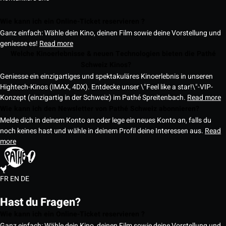
Wie kann ich ein Online-Ticket reservieren ?
Ganz einfach: Wähle dein Kino, deinen Film sowie deine Vorstellung und
geniesse es!
Read more
Welche Kinoerlebnisse & neuen Technologien bieten die Pathé
Schweiz Kinos?
Geniesse ein einzigartiges und spektakuläres Kinoerlebnis in unseren
Hightech-Kinos (IMAX, 4DX). Entdecke unser \"Feel like a star!\"-VIP-
Konzept (einzigartig in der Schweiz) im Pathé Spreitenbach.
Read more
Wie kann ich den Newsletter von Pathé Schweiz abonnieren?
Melde dich in deinem Konto an oder lege ein neues Konto an, falls du
noch keines hast und wähle in deinem Profil deine Interessen aus.
Read
more
FR
EN
DE
Hast du Fragen?
Wie kann ich ein Online-Ticket reservieren ?
Ganz einfach: Wähle dein Kino, deinen Film sowie deine Vorstellung und