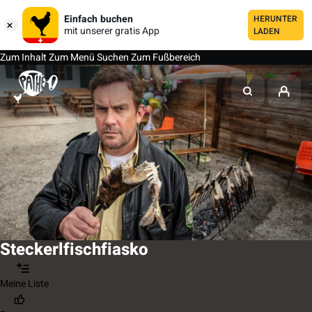
Einfach buchen
HERUNTER
mit unserer gratis App
LADEN
Zum Inhalt
Zum Menü
Suchen
Zum Fußbereich
Steckerlfischfiasko
Meine Liste