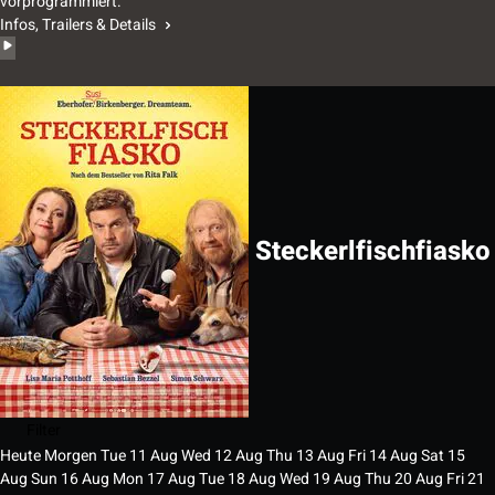
vorprogrammiert.
Infos, Trailers & Details
Steckerlfischfiasko
Filter
Heute
Morgen
Tue
11
Aug
Wed
12
Aug
Thu
13
Aug
Fri
14
Aug
Sat
15
Aug
Sun
16
Aug
Mon
17
Aug
Tue
18
Aug
Wed
19
Aug
Thu
20
Aug
Fri
21