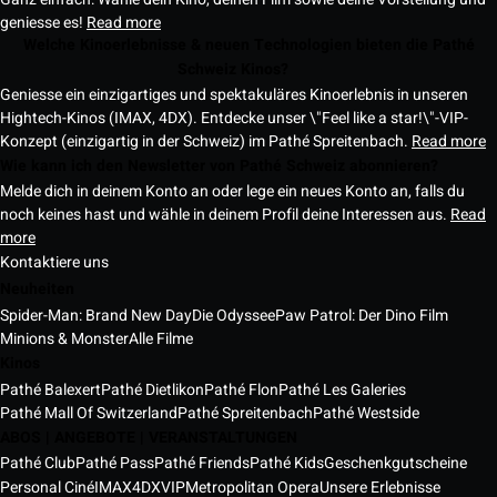
geniesse es!
Read more
Welche Kinoerlebnisse & neuen Technologien bieten die Pathé
Schweiz Kinos?
Geniesse ein einzigartiges und spektakuläres Kinoerlebnis in unseren
Hightech-Kinos (IMAX, 4DX). Entdecke unser \"Feel like a star!\"-VIP-
Konzept (einzigartig in der Schweiz) im Pathé Spreitenbach.
Read more
Wie kann ich den Newsletter von Pathé Schweiz abonnieren?
Melde dich in deinem Konto an oder lege ein neues Konto an, falls du
noch keines hast und wähle in deinem Profil deine Interessen aus.
Read
more
Kontaktiere uns
Neuheiten
Spider-Man: Brand New Day
Die Odyssee
Paw Patrol: Der Dino Film
Minions & Monster
Alle Filme
Kinos
Pathé Balexert
Pathé Dietlikon
Pathé Flon
Pathé Les Galeries
Pathé Mall Of Switzerland
Pathé Spreitenbach
Pathé Westside
ABOS | ANGEBOTE | VERANSTALTUNGEN
Pathé Club
Pathé Pass
Pathé Friends
Pathé Kids
Geschenkgutscheine
Personal Ciné
IMAX
4DX
VIP
Metropolitan Opera
Unsere Erlebnisse