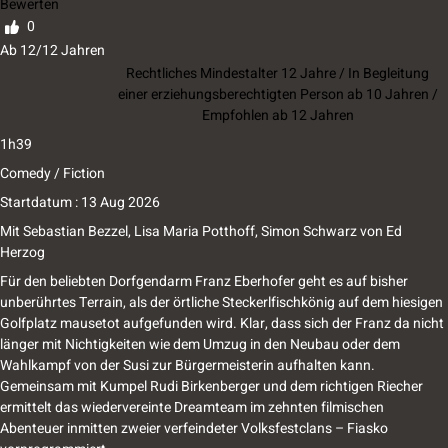
Bewerten
0
Ab 12/12 Jahren
Rechtliches Mindestalter 12 Jahre / In Begleitung
einer erziehungsberechtigten Person ab 10 Jahren /
Empfohlen ab 12 Jahren
1h39
Comedy / Fiction
Startdatum : 13 Aug 2026
Mit
Sebastian Bezzel
,
Lisa Maria Potthoff
,
Simon Schwarz
von
Ed
Herzog
Für den beliebten Dorfgendarm Franz Eberhofer geht es auf bisher
unberührtes Terrain, als der örtliche Steckerlfischkönig auf dem hiesigen
Golfplatz mausetot aufgefunden wird. Klar, dass sich der Franz da nicht
länger mit Nichtigkeiten wie dem Umzug in den Neubau oder dem
Wahlkampf von der Susi zur Bürgermeisterin aufhalten kann.
Gemeinsam mit Kumpel Rudi Birkenberger und dem richtigen Riecher
ermittelt das wiedervereinte Dreamteam im zehnten filmischen
Abenteuer inmitten zweier verfeindeter Volksfestclans – Fiasko