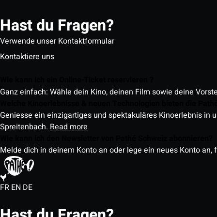
Hast du Fragen?
Verwende unser Kontaktformular
Kontaktiere uns
Wie kann ich ein Online-Ticket reservieren ?
Ganz einfach: Wähle dein Kino, deinen Film sowie deine Vorst
Welche Kinoerlebnisse & neuen Technologien bieten die Path
Geniesse ein einzigartiges und spektakuläres Kinoerlebnis in u
Spreitenbach.
Read more
Wie kann ich den Newsletter von Pathé Schweiz abonnieren?
Melde dich in deinem Konto an oder lege ein neues Konto an, f
FR
EN
DE
Hast du Fragen?