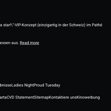
 star!\"-VIP-Konzept (einzigartig in der Schweiz) im Pathé
ressen aus.
Read more
ebnisse
Ladies Night
Proud Tuesday
arta
CVD Statement
Sitemap
Kontaktiere uns
Kinowerbung