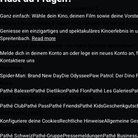
Wie kann ich ein Online-Ticket reservieren ?
Ganz einfach: Wähle dein Kino, deinen Film sowie deine Vorst
Welche Kinoerlebnisse & neuen Technologien bieten die Path
Geniesse ein einzigartiges und spektakuläres Kinoerlebnis in u
Spreitenbach.
Read more
Wie kann ich den Newsletter von Pathé Schweiz abonnieren?
Melde dich in deinem Konto an oder lege ein neues Konto an, f
Kontaktiere uns
Neuheiten
Spider-Man: Brand New Day
Die Odyssee
Paw Patrol: Der Dino 
Kinos
Pathé Balexert
Pathé Dietlikon
Pathé Flon
Pathé Les Galeries
Pa
ABOS | ANGEBOTE | VERANSTALTUNGEN
Pathé Club
Pathé Pass
Pathé Friends
Pathé Kids
Geschenkgutsc
NÜTZLICHE LINKS
Konfiguriere deine Cookies
Rechtliche Hinweise
Allgemeine Ge
ÜBER PATHÉ
Pathé Schweiz
Pathé-Gruppe
Pressemeldungen
Pathé Business