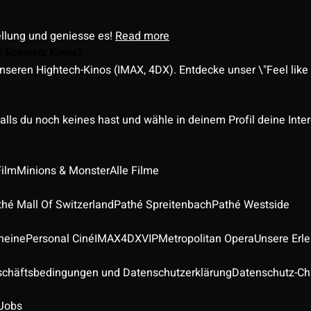
ellung und geniesse es!
Read more
é Schweiz Kinos?
nseren Hightech-Kinos (IMAX, 4DX). Entdecke unser \"Feel like a
alls du noch keines hast und wähle in deinem Profil deine Inte
Film
Minions & Monster
Alle Filme
thé Mall Of Switzerland
Pathé Spreitenbach
Pathé Westside
heine
Personal Ciné
IMAX
4DX
VIP
Metropolitan Opera
Unsere Erl
schäftsbedingungen und Datenschutzerklärung
Datenschutz-Ch
Jobs