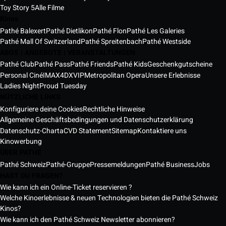
Toy Story 5
Alle Filme
Kinos
Pathé Balexert
Pathé Dietlikon
Pathé Flon
Pathé Les Galeries
Pathé Mall Of Switzerland
Pathé Spreitenbach
Pathé Westside
ABOS | ANGEBOTE | VERANSTALTUNGEN
Pathé Club
Pathé Pass
Pathé Friends
Pathé Kids
Geschenkgutscheine
Personal Ciné
IMAX
4DX
VIP
Metropolitan Opera
Unsere Erlebnisse
Ladies Night
Proud Tuesday
NÜTZLICHE LINKS
Konfiguriere deine Cookies
Rechtliche Hinweise
Allgemeine Geschäftsbedingungen und Datenschutzerklärung
Datenschutz-Charta
CVD Statement
Sitemap
Kontaktiere uns
Kinowerbung
ÜBER PATHÉ
Pathé Schweiz
Pathé-Gruppe
Pressemeldungen
Pathé Business
Jobs
HAST DU FRAGEN?
Wie kann ich ein Online-Ticket reservieren ?
Welche Kinoerlebnisse & neuen Technologien bieten die Pathé Schweiz
Kinos?
Wie kann ich den Pathé Schweiz Newsletter abonnieren?