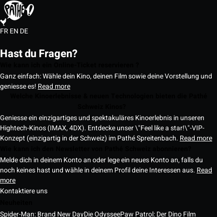
FR
EN
DE
Hast du Fragen?
Wie kann ich ein Online-Ticket reservieren ?
Ganz einfach: Wähle dein Kino, deinen Film sowie deine Vorstellung und
geniesse es!
Read more
Welche Kinoerlebnisse & neuen Technologien bieten die Pathé
Schweiz Kinos?
Geniesse ein einzigartiges und spektakuläres Kinoerlebnis in unseren
Hightech-Kinos (IMAX, 4DX). Entdecke unser \"Feel like a star!\"-VIP-
Konzept (einzigartig in der Schweiz) im Pathé Spreitenbach.
Read more
Wie kann ich den Newsletter von Pathé Schweiz abonnieren?
Melde dich in deinem Konto an oder lege ein neues Konto an, falls du
noch keines hast und wähle in deinem Profil deine Interessen aus.
Read
more
Kontaktiere uns
Neuheiten
Spider-Man: Brand New Day
Die Odyssee
Paw Patrol: Der Dino Film