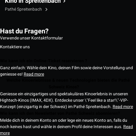
Kino in Spreitenbach
Pathé Spreitenbach
Hast du Fragen?
Verwende unser Kontaktformular
Kontaktiere uns
Wie kann ich ein Online-Ticket reservieren ?
Ganz einfach: Wähle dein Kino, deinen Film sowie deine Vorstellung und
geniesse es!
Read more
Welche Kinoerlebnisse & neuen Technologien bieten die Pathé
Schweiz Kinos?
Geniesse ein einzigartiges und spektakuläres Kinoerlebnis in unseren
Hightech-Kinos (IMAX, 4DX). Entdecke unser \"Feel like a star!\"-VIP-
Konzept (einzigartig in der Schweiz) im Pathé Spreitenbach.
Read more
Wie kann ich den Newsletter von Pathé Schweiz abonnieren?
Melde dich in deinem Konto an oder lege ein neues Konto an, falls du
noch keines hast und wähle in deinem Profil deine Interessen aus.
Read
more